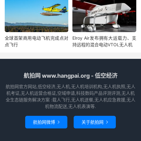
全球首架商用电动飞机完成点对
Elroy Air发布拥有大运载力、支
点飞行
持远程的混合电动VTOL无人机
航拍网 www.hangpai.org - 低空经济
航拍网官方网站,低空经济,无人机,无人机培训机构,无人机执照,无人
机考证,无人机运营合格证,空域申请,科技数码产品评测评测,无人机
全生态链服务解决方案 :载人飞行,无人机送餐,无人机应急救援,无人
机物流配送,无人机表演等.
航拍网微博
关于航拍网

