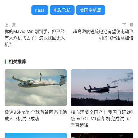
nasa
电动飞机
美国宇航局
上一篇
下一篇
你的Mavic Mini刚到手，但已经
超高密度锂硫电池有望使电动飞
有人炸机飞丢了！怎么找回无人
机的飞行距离加倍
机？
相关推荐
极速96km/h 全球首架固态电池
核心环节全国产！我国自研2吨
载人飞机试飞成功
级eVTOL M1首架机完成试飞：
垂直起降