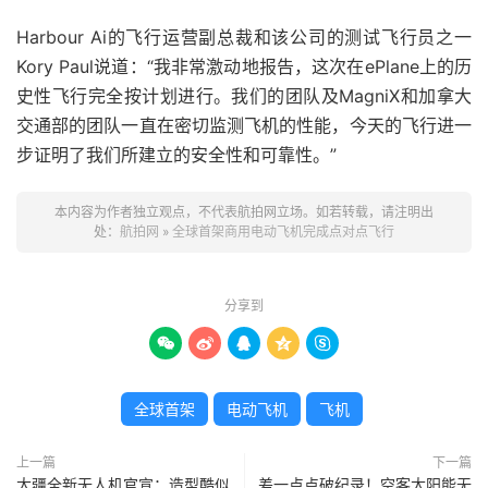
Harbour Ai的飞行运营副总裁和该公司的测试飞行员之一
Kory Paul说道：“我非常激动地报告，这次在ePlane上的历
史性飞行完全按计划进行。我们的团队及MagniX和加拿大
交通部的团队一直在密切监测飞机的性能，今天的飞行进一
步证明了我们所建立的安全性和可靠性。”
本内容为作者独立观点，不代表航拍网立场。如若转载，请注明出
处：
航拍网
»
全球首架商用电动飞机完成点对点飞行
分享到





全球首架
电动飞机
飞机
上一篇
下一篇
大疆全新无人机官宣：造型酷似
差一点点破纪录！空客太阳能无