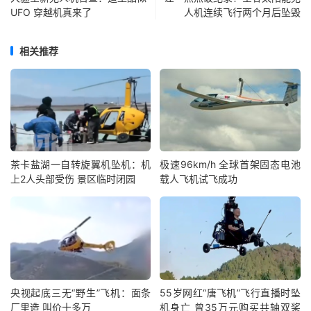
UFO 穿越机真来了
人机连续飞行两个月后坠毁
相关推荐
茶卡盐湖一自转旋翼机坠机：机
极速96km/h 全球首架固态电池
上2人头部受伤 景区临时闭园
载人飞机试飞成功
央视起底三无“野生”飞机：面条
55岁网红“唐飞机”飞行直播时坠
厂里造 叫价十多万
机身亡 曾35万元购买共轴双桨