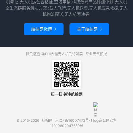
机考证,无人机运营合格证,空域申请,科技数码产品评测评测,无人机
全生态链服务解决方案 :载人飞行,无人机送餐,无人机应急救援,无人
机物流配送,无人机表演等.
航拍网微博
关于航拍网


限飞区查询/DJI大疆无人机飞行解禁
专业天气预报
扫一扫 关注航拍网
© 2015-2026
航拍网
京ICP备16007472号-1
京公网安备
11010802047659号