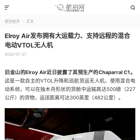


低空经济
正文

Elroy Air发布拥有大运载力、支持远程的混合
电动VTOL无人机
2022-01-27
旧金山的Elroy Air近日披露了其预生产的Chaparral C1。
这是一款自主的VTOL升降和巡航货运无人机，使用混合电
动系统，可以在独木舟形状的货舱中运输高达500磅（227
公斤）的货物，运送距离可达300英里（482公里）。