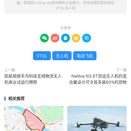
处：
航拍网
»
Elroy Air发布拥有大运载力、支持远程的混合电动
VTOL无人机
分享到





VTOL
无人机
电动飞机
上一篇
下一篇
民航局授丰鸟科技支线物流无人
Natilus N3.8T货运无人机的混
机商业试运行牌照
合翼设计可令其多装60%的货物
相关推荐