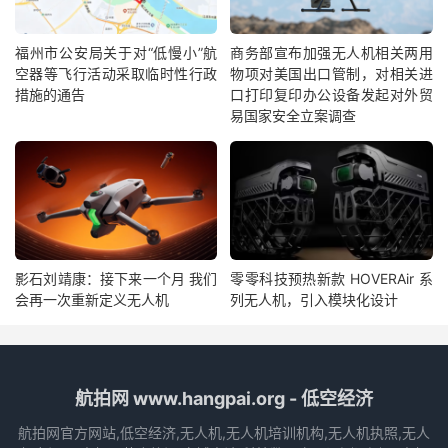
福州市公安局关于对“低慢小”航
商务部宣布加强无人机相关两用
空器等飞行活动采取临时性行政
物项对美国出口管制，对相关进
措施的通告
口打印复印办公设备发起对外贸
易国家安全立案调查
影石刘靖康：接下来一个月 我们
零零科技预热新款 HOVERAir 系
会再一次重新定义无人机
列无人机，引入模块化设计
航拍网 www.hangpai.org - 低空经济
航拍网官方网站,低空经济,无人机,无人机培训机构,无人机执照,无人