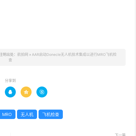
注明出处：
航拍网
»
AAR启动Donecle无人机技术集成以进行MRO飞机检
查
分享到



MRO
无人机
飞机检查
下一篇