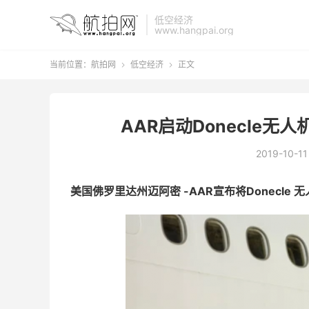
低空经济
www.hangpai.org
当前位置：
航拍网
低空经济
正文


AAR启动Donecle
2019-10-11
美国佛罗里达州迈阿密 -AAR宣布将Donecl