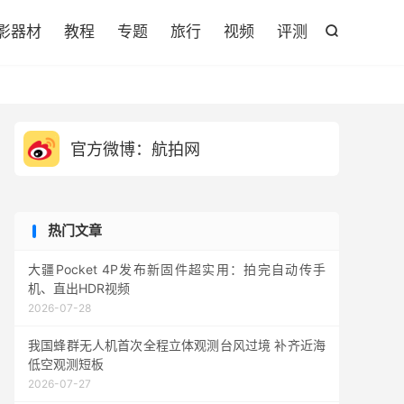

影器材
教程
专题
旅行
视频
评测

官方微博：航拍网
热门文章
大疆Pocket 4P发布新固件超实用：拍完自动传手
机、直出HDR视频
2026-07-28
我国蜂群无人机首次全程立体观测台风过境 补齐近海
低空观测短板
2026-07-27