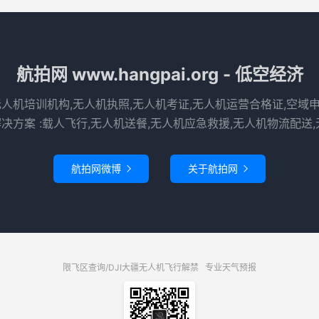
航拍网 www.hangpai.org - 低空经济
无人机培训机构,无人机执照,无人机考证,无人机运营合格证,空域
决方案 :载人飞行,无人机送餐,无人机应急救援,无人机物流配送,
航拍网微博
关于航拍网


限飞区查询/DJI大疆无人机飞行解禁
专业天气预报