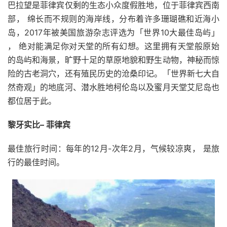
巴拉望是菲律宾仅剩的生态小众度假胜地，位于菲律宾西南
部， 绵长而不规则的海岸线，分布着许多珊瑚礁和近海小
岛，2017年被美国旅游杂志评选为「世界10大最佳岛屿」
， 绝对能满足你对天堂的所有幻想。这里拥有天堂般原始
的岛屿和海景，旷野十足的草原地貌和野生动物，神秘而惊
险的古老洞穴，还有殖民历史的沧桑印记。「世界新七大自
然奇观」的地底河、潜水胜地柯伦岛以及蜜月天堂艾尼岛也
都位居于此。
黎牙实比– 菲律宾
最佳旅行时间：每年的12月-次年2月，气候较凉爽， 是旅
行的最佳时间。