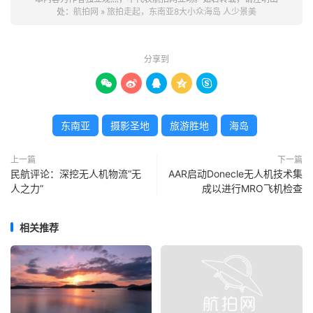
处：
航拍网
»
旅拍走起，东南亚8大小众海岛 人少景美
分享到





东南亚
摄影圣地
旅游胜地
海岛
上一篇
下一篇
民航评论：深挖无人机物流“无
AAR启动Donecle无人机技术集
人之力”
成以进行MRO飞机检查
相关推荐