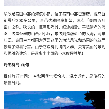
华欣是泰国中部的海滨小镇，位于泰南中部巴蜀府，距离首
都曼谷200多公里，与芭达雅隔岸相望，素有「泰国迈阿
密」之称。狭长的、巨弓形海滩，细沙如雪。平坦清净的海
滩西边是苍翠的山峦和小丘，东边则是蔚蓝色的大海，海景
壮阔。泰国皇室都因为喜爱这里的海滨风光和悠闲的气氛而
修建了避暑行宫。由于它没有拥挤的人群，只有美丽的景观
和优雅的建筑，是远离尘尘嚣的小众度假胜地！
丹老群岛–缅甸
最佳旅行时间： 春秋两季气候怡人、温度适宜，是旅行的
最佳时间。