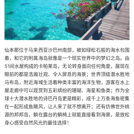
仙本那位于马来西亚沙巴州南部，被如绿松石般的海水包围
着，和它的附属海岛就像是一个现实世界中的梦幻之岛。由
51间水屋构成的卡帕莱岛，无论转身面向任何角度，展现在
眼前的都是浩瀚壮观、令人屏息的海景；世界顶级潜水胜地
马布岛，附近海域生活着种类丰富的海洋生物，游客在水上
屋走廊中可以观赏到五彩缤纷的珊瑚、海星和鱼类；作为全
球十大潜水胜地的诗巴丹岛更是精彩，成千上万条海鱼密集
在一起形成鱼飓风，让人来了就不想离开；还有仿佛世外桃
源的邦邦岛，躺在露台的躺椅上就能直接看到海景，是放松
身心感受自然风光的最佳选择！