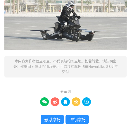
本内容为作者独立观点，不代表航拍网立场。如若转载，请注明出
处：
航拍网
»
预订价15万美元 可悬浮的摩托飞车Hoverbike S3明年
交付
分享到





悬浮摩托
飞行摩托