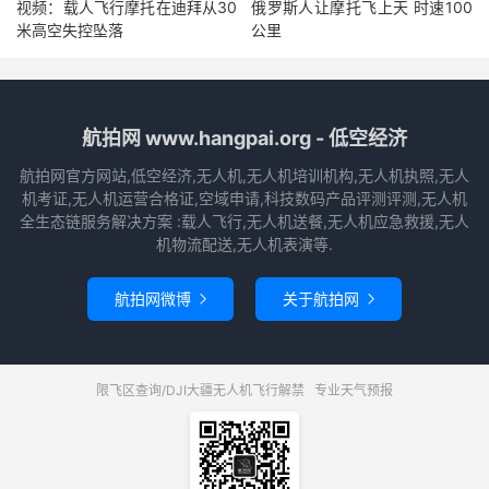
视频：载人飞行摩托在迪拜从30
俄罗斯人让摩托飞上天 时速100
米高空失控坠落
公里
航拍网 www.hangpai.org - 低空经济
航拍网官方网站,低空经济,无人机,无人机培训机构,无人机执照,无人
机考证,无人机运营合格证,空域申请,科技数码产品评测评测,无人机
全生态链服务解决方案 :载人飞行,无人机送餐,无人机应急救援,无人
机物流配送,无人机表演等.
航拍网微博
关于航拍网


限飞区查询/DJI大疆无人机飞行解禁
专业天气预报