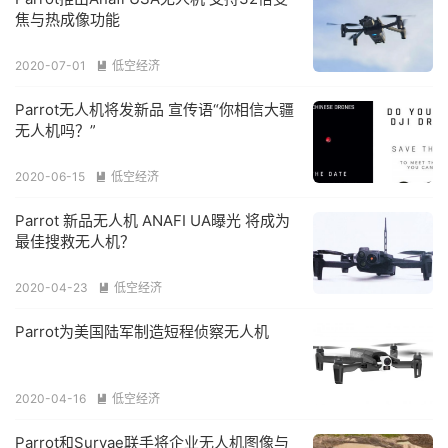
焦与热成像功能
2020-07-01
低空经济

Parrot无人机将发新品 宣传语“你相信大疆
无人机吗？”
2020-06-15
低空经济

Parrot 新品无人机 ANAFI UA曝光 将成为
最佳搜救无人机？
2020-04-23
低空经济

Parrot为美国陆军制造短程侦察无人机
2020-04-16
低空经济

Parrot和Survae联手将企业无人机图像与