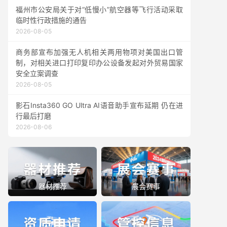
福州市公安局关于对“低慢小”航空器等飞行活动采取
临时性行政措施的通告
2026-08-05
商务部宣布加强无人机相关两用物项对美国出口管
制，对相关进口打印复印办公设备发起对外贸易国家
安全立案调查
2026-08-05
影石Insta360 GO Ultra AI语音助手宣布延期 仍在进
行最后打磨
2026-08-06
器材推荐
展会赛事