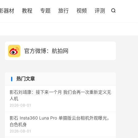

影器材
教程
专题
旅行
视频
评测

官方微博：航拍网
热门文章
影石刘靖康：接下来一个月 我们会再一次重新定义无
人机
2026-08-01
影石 Insta360 Luna Pro 单摄版云台相机外观曝光，
白色机身
2026-08-01