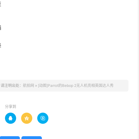
至
蹈
，
美
，请注明出处：
航拍网
»
[动图]Parrot的Bebop 2无人机亮相英国达人秀
分享到


