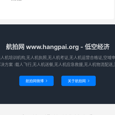
航拍网 www.hangpai.org - 低空经济
无人机培训机构,无人机执照,无人机考证,无人机运营合格证,空域
决方案 :载人飞行,无人机送餐,无人机应急救援,无人机物流配送,
航拍网微博
关于航拍网

