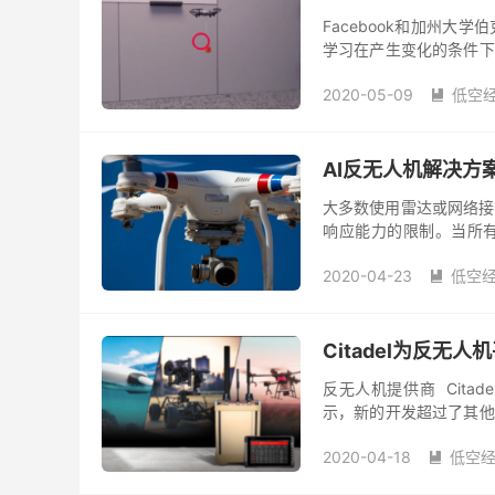
Facebook和加州大
学习在产生变化的条件下
工业场所中运行，这项研究
2020-05-09
低空

AI反无人机解决方
大多数使用雷达或网络接
响应能力的限制。当所
能，以提供必要的力保护。具备
2020-04-23
低空

Citadel为反无
反无人机提供商 Citade
示，新的开发超过了其他
地面混乱或对新威胁的响应
2020-04-18
低空
