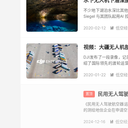
水下无人机下潜深度
不少地下湖泊水深比其他
Siegel 与其团队起
作为期一个月的湖泊考察，
2020-02-12
低空经

视频：大疆无人机部
DJI发布了一段录像，
绍了国际领先的渡轮运营
Lorenz Technlolog
2020-01-22
低空经

民用无人驾
置顶
《民用无人驾驶航空器运
的测绘地信企业在申请空
证？ 根据《无人驾驶航空
2024-12-16
低空经
