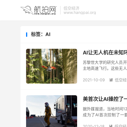
低空经济
www.hangpai.org
标签：AI
AI让无人机在未知
苏黎世大学的研究人员开
主地高速飞行。这些无人
方法可以让无人机在紧急
2021-10-09
低空经

美首次让AI操控了
据外媒报道，当地时间12
成为了AI首次控制了一
的。无论你是需要启动转
2020-12-18
低空经
