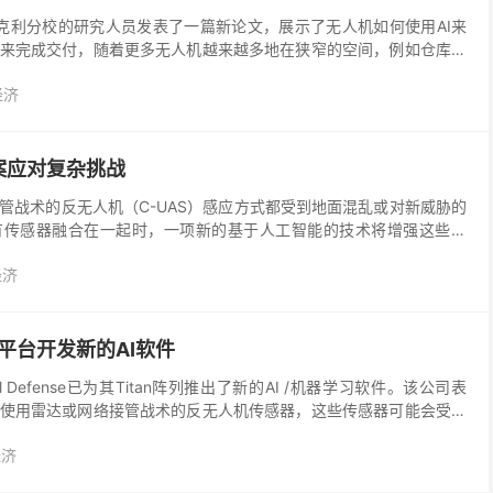
学伯克利分校的研究人员发表了一篇新论文，展示了无人机如何使用AI来
来完成交付，随着更多无人机越来越多地在狭窄的空间，例如仓库或
可能会派上用场。 在实验中，通过报道Vent...
经济
案应对复杂挑战
管战术的反无人机（C-UAS）感应方式都受到地面混乱或对新威胁的
有传感器融合在一起时，一项新的基于人工智能的技术将增强这些功
反无人机技术专长的Citadel Defens...
经济
人机平台开发新的AI软件
l Defense已为其Titan阵列推出了新的AI /机器学习软件。该公司表
使用雷达或网络接管战术的反无人机传感器，这些传感器可能会受到
能力的限制。 “无人系统改...
经济