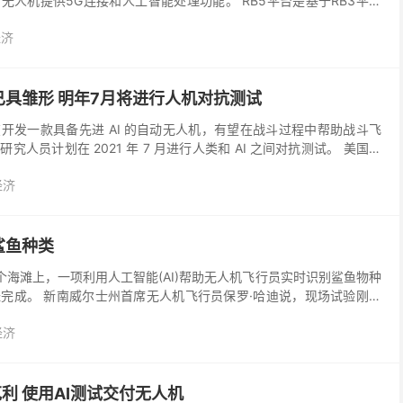
无人机提供5G连接和人工智能处理功能。 RB5平台是基于RB3平台
含的一整套硬件、软件和开发工具，能为企...
经济
已具雏形 明年7月将进行人机对抗测试
开发一款具备先进 AI 的自动无人机，有望在战斗过程中帮助战斗飞
人员计划在 2021 年 7 月进行人类和 AI 之间对抗测试。 美国空
I 无人机项目。该项目目标是...
经济
鲨鱼种类
个海滩上，一项利用人工智能(AI)帮助无人机飞行员实时识别鲨鱼物种
完成。 新南威尔士州首席无人机飞行员保罗·哈迪说，现场试验刚刚
(DPI)在金斯克利夫、拜伦湾、伦诺克斯头、...
经济
伯克利 使用AI测试交付无人机