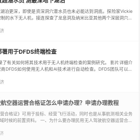
超潜水员 测最深地下湖泊
湖泊更深，即使是资深洞穴潜水员也未必能达到洞底。探险家Vickie
用AI 控制的水下无人机，接连探查了龙息洞及纳米比亚其他两个深层洞穴，
以绘制含洞穴轮廓的完整3D 地图...
济
署用于DFDS终端检查
记录了有关如何将其技术用于无人机终端检查的案例研究。 影片详细介
商DFDS如何使用无人机和AI技术进行自动检查。DFDS团队可以将
y的飞行前软件与配备了Zenmu...
济
驶航空器运营合格证怎么申请办理？申请办理教程
营合格证》可用于投标、经营飞行活动，同时也是从事航测相关业务
域时候的前置资料。 一、为什么要办理民用无人驾驶航空器运营合格
器飞行管理暂行条例》第十一条规定使用除微型以外的民...
济