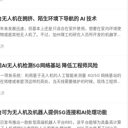
无人机在拥挤、陌生环境下导航的 AI 技术
年来发展迅速，但基本上还是只适合在室外使用，想要在室内环境使
物或是其他无人机了。不过，加州理工的研究人员所开发的机器学习
afe Autonomy Synt...
济
AI无人机检测5G网络基站 降低工程师风险
一项新系统：利用基于无人机的人工智能来测量 4G/5G 网络基站的
在塔楼或者屋顶这样的高处，当天线需要维护的时候，现场工程师就
无人机来维护基站，三星旨在为运营商提供更简单的...
经济
台可为无人机及机器人提供5G连接和AI处理功能
于17日宣布推出一款新型高端机器人平台RB5，该平台能够为具备高计算