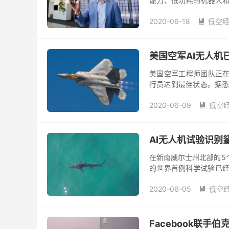
能力、低功耗的机器人和
进行的升级与更新，其包
2020-06-18
低空

美国空军AI无人机
美国空军工程师团队正在
行员达到最佳状态。据悉研究
军在 2018 年启动了 A
2020-06-09
低空

AI无人机试验识别
在新南威尔士州北部的5
的世界首例科学试验已经
结束，新南威第一产业部门
2020-06-05
低空

Facebook联手