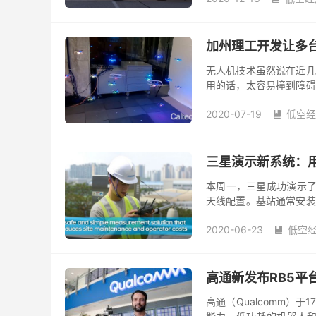
加州理工开发让多台
无人机技术虽然说在近几
用的话，太容易撞到障碍
演算法「Global-to-local S
2020-07-19
低空经

三星演示新系统：用
本周一，三星成功演示了
天线配置。基站通常安装
必须要爬上基站。 而通过
2020-06-23
低空

高通新发布RB5平
高通（Qualcomm）