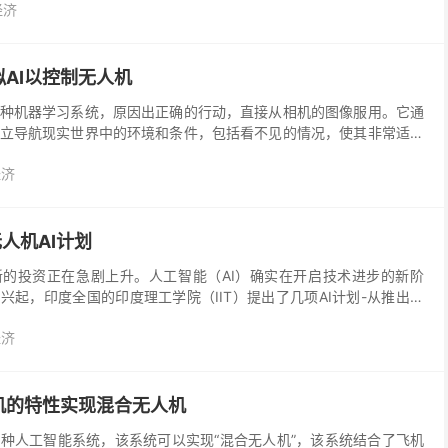
经济
AI以控制无人机
种机器学习系统，原因出正确的行动，直接从相机的图像服用。它通
立导航现实世界中的环境和条件，包括看不见的情况，使其非常适合
的机器人。总有一天，它可以帮助那些机器人更快地识别需要...
经济
无人机AI计划
新的投资正在急剧上升。人工智能（AI）确实在开启技术进步的新阶
兴起，印度全国的印度理工学院（IIT）提出了几项AI计划-从推出课
心和卓越中心。尽管我们刚刚迈入2020年，...
经济
机的特性实现混合无人机
种人工智能系统，该系统可以实现“混合无人机”，该系统结合了飞机