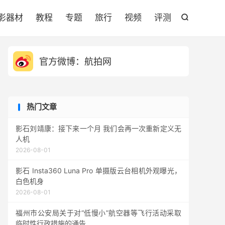

影器材
教程
专题
旅行
视频
评测

官方微博：航拍网
热门文章
影石刘靖康：接下来一个月 我们会再一次重新定义无
人机
2026-08-01
影石 Insta360 Luna Pro 单摄版云台相机外观曝光，
白色机身
2026-08-01
福州市公安局关于对“低慢小”航空器等飞行活动采取
临时性行政措施的通告