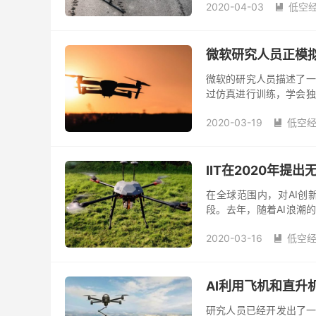
2020-04-03
低空

微软研究人员正模拟
微软的研究人员描述了一
过仿真进行训练，学会独
部署在搜索和救援任务中
2020-03-19
低空

IIT在2020年提出
在全球范围内，对AI创
段。去年，随着AI浪潮的
程到在全国各地成立研发中
2020-03-16
低空

AI利用飞机和直升
研究人员已经开发出了一