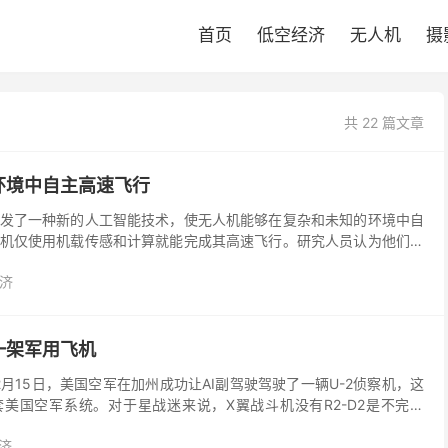
首页
低空经济
无人机
摄
共 22 篇文章
环境中自主高速飞行
发了一种新的人工智能技术，使无人机能够在复杂和未知的环境中自
机仅使用机载传感和计算就能完成其高速飞行。研究人员认为他们的
情况下或在建筑工地上发挥更大的作用。 无人机在未知和复...
济
一架军用飞机
月15日，美国空军在加州成功让AI副驾驶驾驶了一辆U-2侦察机，这
套美国空军系统。对于星战迷来说，X翼战斗机没有R2-D2是不完整
换器、增加功率还是修理坏了的稳定器，这个值...
济