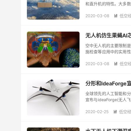
和直升机的特性。大多数
院，达特茅斯大学和华盛
2020-03-08
低空

无人机仿生果蝇AI
空中无人机的主要限制是
施检查等应用中的实用性
队开发了一种模仿果蝇视神
2020-03-08
低空

分形和IdeaFor
全球领先的人工智能和分析
宣布与ideaForge(
供基于人工智能的无人机解
2020-02-25
低空
