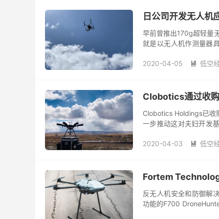
日公司开发无人机应
早前曾推出170g超轻量无
就是以无人机作测量器具，在
方案，就是以无人机拍摄来
2020-04-05
低空

Clobotics通过收
Clobotics Holdings
一步推动这对夫妇开发基
数字化的整个行业最...
2020-04-03
低空

Fortem Techno
反无人机安全和防御解决方案
功能的F700 Drone
独自作为安全，有效的威慑