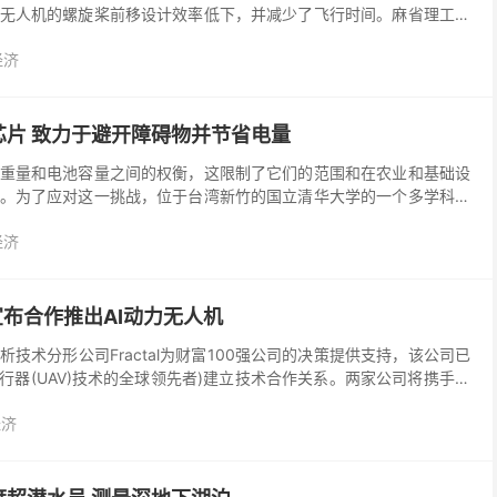
无人机的螺旋桨前移设计效率低下，并减少了飞行时间。麻省理工学
顿大学的研究人员提出了一种新的混合动力设计，旨在将直...
经济
芯片 致力于避开障碍物并节省电量
重量和电池容量之间的权衡，这限制了它们的范围和在农业和基础设
。为了应对这一挑战，位于台湾新竹的国立清华大学的一个多学科团
经的人工智能处理器。研究人员说，这种AI芯片使无人飞...
经济
ge宣布合作推出AI动力无人机
技术分形公司Fractal为财富100强公司的决策提供支持，该公司已
无人飞行器(UAV)技术的全球领先者)建立技术合作关系。两家公司将携手提
决方案，可用于人群监视，人...
经济