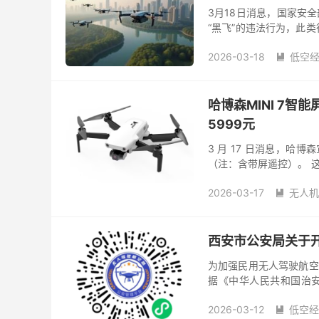
3月18日消息，国家安
“黑飞”的违法行为，此
的《中华人民共和国治安管
2026-03-18
低空

哈博森MINI 7智
5999元
3 月 17 日消息，哈博
（注：含带屏遥控）。 这
TOF 辅助避障系统。无人
2026-03-17
无人机

西安市公安局关于
为加强民用无人驾驶航空
据《中华人民共和国治
规，按照公安部工作要求
2026-03-12
低空经
