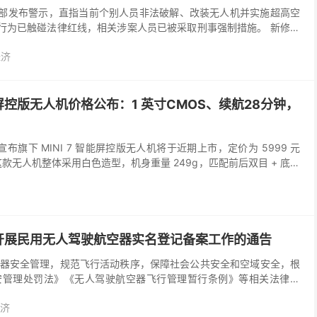
全部发布警示，直指当前个别人员非法破解、改装无人机并实施超高空
类行为已触碰法律红线，相关涉案人员已被采取刑事强制措施。 新修订
理处罚法》自2026年1月1日起正式施行，首次...
经济
能屏控版无人机价格公布：1 英寸CMOS、续航28分钟，
森宣布旗下 MINI 7 智能屏控版无人机将于近期上市，定价为 5999 元
款无人机整体采用白色造型，机身重量 249g，匹配前后双目 + 底部
机搭载三轴无刷云台...
开展民用无人驾驶航空器实名登记备案工作的通告
器安全管理，规范飞行活动秩序，保障社会公共安全和空域安全，根
安管理处罚法》《无人驾驶航空器飞行管理暂行条例》等相关法律法
，即日起西安市公安局开展民用无人机实名登记备案工作。现将...
济