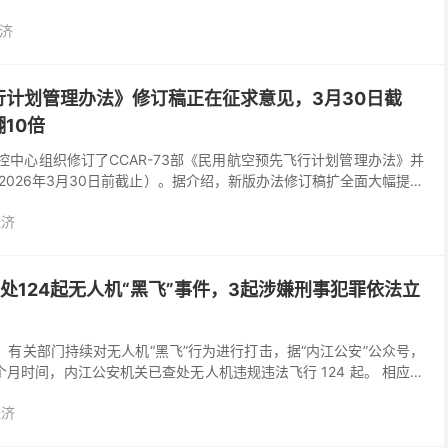
摄宣传视频，在明知北京无人机管制政策...
济
行计划管理办法》修订稿正在征求意见，3月30日截
10倍
控中心组织修订了CCAR-73部《民用航空预先飞行计划管理办法》并
2026年3月30日前截止）。据介绍，新版办法修订稿扩全面大幅提升
，彰显了“零容忍”的监管决心。——对未...
经济
处124起无人机“黑飞”事件，3起涉嫌刑事犯罪依法立
年来，有关部门持续对无人机“黑飞”行为进行打击，据“内江公安”公众号，
约 3 个月时间，内江公安机关已查处无人机违规违法飞行 124 起。 相应违
责令限期整改，2...
经济