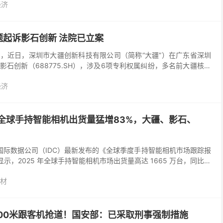
经济
起诉影石创新 法院已立案
，近日，深圳市大疆创新科技有限公司（简称“大疆”）在广东省深圳
石创新（688775.SH），涉及6项专利权属纠纷，多名前大疆核心
法院已正式立案。 据悉，这是大疆首次在国内...
经济
5年全球手持智能相机出货量猛增83%，大疆、影石、
日，国际数据公司（IDC）最新发布的《全球季度手持智能相机市场跟踪报
显示，2025 年全球手持智能相机市场出货量高达 1665 万台，同比猛
1 亿元人民币，同比增...
材
00米跟客机抢道！国安部：已采取刑事强制措施