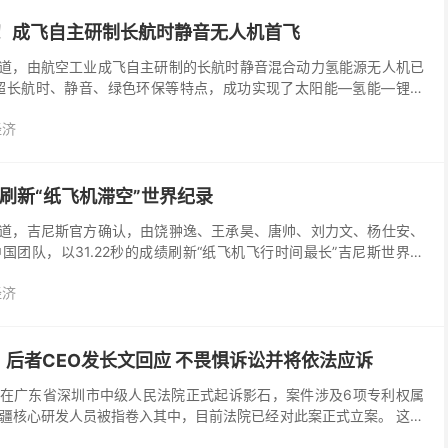
电！成飞自主研制长航时静音无人机首飞
报道，由航空工业成飞自主研制的长航时静音混合动力氢能源无人机已
超长航时、静音、绿色环保等特点，成功实现了太阳能—氢能—锂电
技术在低空飞行器上的应用，以硬核科技为低空经济装上...
经济
队刷新“纸飞机滞空”世界纪录
报道，吉尼斯官方确认，由饶翀逸、王承昊、唐帅、刘力文、杨仕安、
国团队，以31.22秒的成绩刷新“纸飞机飞行时间最长”吉尼斯世界纪
这一纪录曾长期停滞：1983年至1998年...
经济
后者CEO发长文回应 不畏惧诉讼并将依法应诉
日在广东省深圳市中级人民法院正式起诉影石，案件涉及6项专利权属
疆核心研发人员被指卷入其中，目前法院已经对此案正式立案。 这是
专利权属的纠纷诉讼。涉案专利的技术含量极高，主要集...