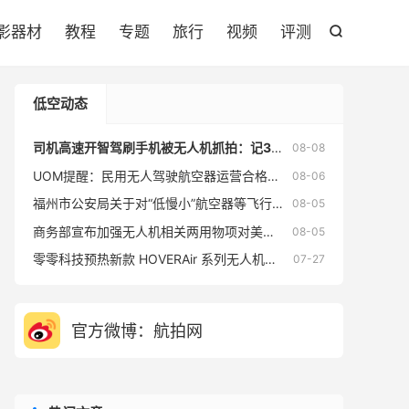

影器材
教程
专题
旅行
视频
评测

低空动态
司机高速开智驾刷手机被无人机抓拍：记3分罚200元
08-08
UOM提醒：民用无人驾驶航空器运营合格证持有人 须8月10日前完成低空经济应用场景安全自评估并上传报告，提交机会只有1次！
08-06
福州市公安局关于对“低慢小”航空器等飞行活动采取临时性行政措施的通告
08-05
商务部宣布加强无人机相关两用物项对美国出口管制，对相关进口打印复印办公设备发起对外贸易国家安全立案调查
08-05
零零科技预热新款 HOVERAir 系列无人机，引入模块化设计
07-27
官方微博：航拍网