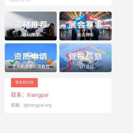
器材推荐
展会赛事
无人机资质申请教程
飞行管控
联系航拍网
联系：ihangpai
邮箱：i@hangpai.org