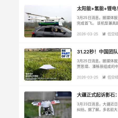
太阳能+氢能+锂
3月25日消息，据媒体
完成首飞。 该机型兼具
“三能一体”混合能源动力
2026-03-25
低空

31.22秒！中国团
3月25日消息，据媒体
贾思熠、潘秭辰组成的中
录，将原纪录延长了两秒。 
2026-03-25
低空

大疆正式起诉影石：
3月23日消息，大疆近
纠纷。据了解，多名前大
大疆首次在国内提起关于