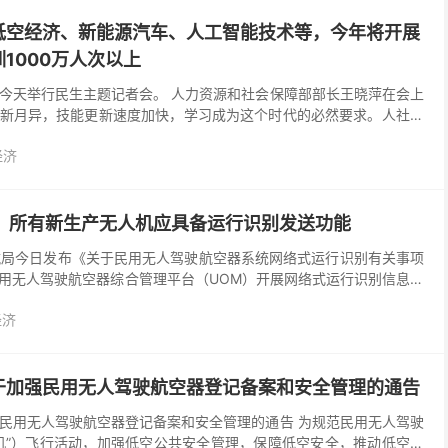
低空经济、新能源汽车、人工智能技术等，今年将开展
1000万人次以上
今天举行民生主题记者会。 人力资源和社会保障部部长王晓萍在会上
新月异，技能更新速度加快，学习成为这个时代的必然要求。‌人社部
个性化需求，构建贯穿职业生涯全过程的终身职业技能培...
经济
起，所有新生产无人机应具备运行识别发送功能
国民航局今日发布《关于民用无人驾驶航空器系统网络式运行识别有关事项
用无人驾驶航空器综合管理平台（UOM）开展网络式运行识别信息接
，自 2026 年 5 月 1 日起，...
经济
于加强民用无人驾驶航空器登记备案和安全管理的通告
民用无人驾驶航空器登记备案和安全管理的通告 为规范民用无人驾驶
机”）飞行活动，加强低空公共安全管理，保障低空安全，推动低空经