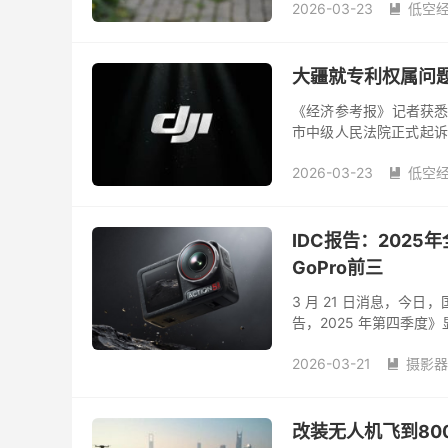
2026-03-23
低空

大疆就专利权属问题
《经济参考报》记者获悉
市中级人民法院正式起诉影
研发人员被指参与。目前，
2026-03-23
低空

IDC报告：202
GoPro前三
3 月 21 日消息，今
告，2025 年第四季度》
增 83%。销售额突破 46
2026-03-21
摄影器

改装无人机飞到80