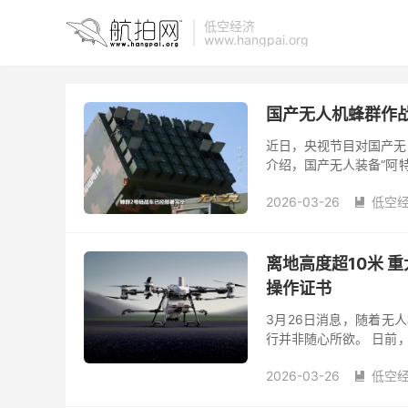
低空经济
www.hangpai.org
国产无人机蜂群作
近日，央视节目对国产无
介绍，国产无人装备“阿
成。 在训练场打击区分别
2026-03-26
低空

离地高度超10米 
操作证书
3月26日消息，随着无
行并非随心所欲。 日前
中，发现一起性质恶劣、安
2026-03-26
低空
