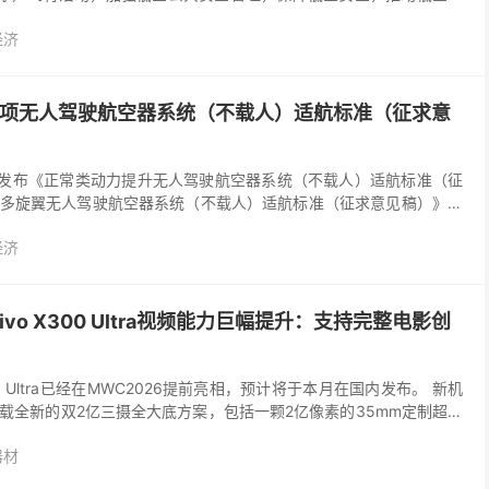
中华人民共和国治安管理处罚法》《无人驾驶航空器飞行...
经济
2项无人驾驶航空器系统（不载人）适航标准（征求意
司发布《正常类动力提升无人驾驶航空器系统（不载人）适航标准（征
多旋翼无人驾驶航空器系统（不载人）适航标准（征求意见稿）》。
量为150公斤以上、5700公斤及以下，不用于载人...
经济
vo X300 Ultra视频能力巨幅提升：支持完整电影创
300 Ultra已经在MWC2026提前亮相，预计将于本月在国内发布。 新机
载全新的双2亿三摄全大底方案，包括一颗2亿像素的35mm定制超大
1/1.28英寸超广角...
器材