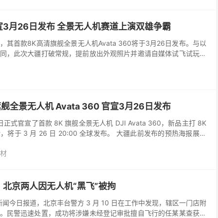
0官宣3月26日发布 全景无人机赛道上演双雄争霸
其首款8K高清旗舰全景无人机Avata 360将于3月26日发布。与以
同，此次大疆打破常规，提前放出外观照片并邀请自媒体试飞试玩，
，仅未公布核心参数与售价。业内普遍认为，这...
舰全景无人机 Avata 360 官宣3月26日发布
日正式官宣了首款 8K 旗舰全景无人机 DJI Avata 360，新品主打 8K
于 3 月 26 日 20:00 全球发布。 大疆此前发布的预热海报展示
材
北京两人因无人机“黑飞”被拘
视新闻今日报道，北京丰台警方 3 月 10 日在工作中发现，辖区一门店附
。民警迅速处置，成功将涉嫌未经登记审批擅自飞行的任某某查获。