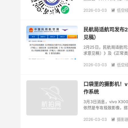
济健康有序发展，根据《
2026-03-03
低空

民航局适航司发布
见稿）
2月25日，民航局适航
求意见稿）》及《正常类
前者适用于最大审定起飞重
2026-03-03
低空

口袋里的摄影机！vi
作系统
3月3日消息，vivo X
依然是专攻极致影像，搭
底主摄、一颗5000万像素的
2026-03-03
摄影
