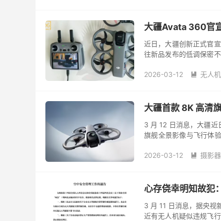
大疆Avata 36
近日，大疆创新正式官宣，
往新品发布的低调保密不
全面展示飞行与拍摄能力
2026-03-12
无人机

大疆首款 8K 高清旗
3 月 12 日消息，大疆近
旗舰全景影像与飞行体验，将
了 Avata 360 的外观...
2026-03-12
摄影器

心存侥幸明知故犯：
3 月 11 日消息，据央
近有无人机疑似违规飞行