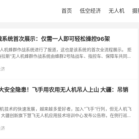
首页
低空经济
无人机
摄
战系统首次展示：仅需一人即可轻松操控96架
人机蜂群作战系统进行了报道，这也是该系统的首次全流程展示。 拒
特拉斯”无人机蜂群作战系统由蜂群2号陆战车、指控车、保障车共同构
设置有3个外形相似的靶标，“阿特拉斯”无人机蜂...
经济
重大安全隐患！飞手用农用无人机吊人上山 大疆：吊销
人机技术的快速发展，越来越多爱好者，加入“飞手”行列，但无人机飞
，大疆创新旗下慧飞无人机应用技术培训中心发布公告称，在例行巡查
全隐患极大的农用无人驾驶航空器违规操作事件。 ...
经济