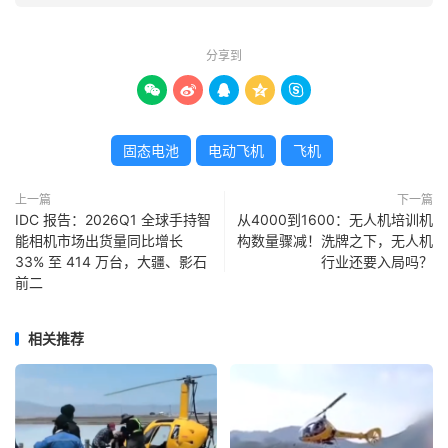
分享到





固态电池
电动飞机
飞机
上一篇
下一篇
IDC 报告：2026Q1 全球手持智
从4000到1600：无人机培训机
能相机市场出货量同比增长
构数量骤减！洗牌之下，无人机
33% 至 414 万台，大疆、影石
行业还要入局吗？
前二
相关推荐