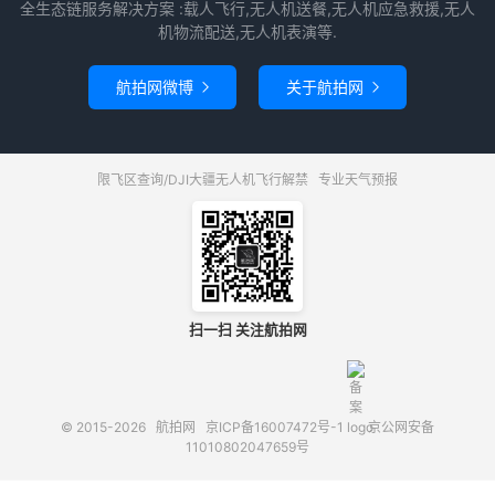
全生态链服务解决方案 :载人飞行,无人机送餐,无人机应急救援,无人
机物流配送,无人机表演等.
航拍网微博
关于航拍网


限飞区查询/DJI大疆无人机飞行解禁
专业天气预报
扫一扫 关注航拍网
© 2015-2026
航拍网
京ICP备16007472号-1
京公网安备
11010802047659号