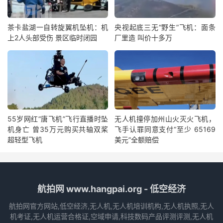
茶卡盐湖一自转旋翼机坠机：机
央视起底三无“野生”飞机：面条
上2人头部受伤 景区临时闭园
厂里造 叫价十多万
55岁网红“唐飞机”飞行直播时坠
无人机撞停加州山火灭火飞机，
机身亡 曾35万元购买共轴双桨
飞手认罪同意支付“至少 65169
超轻型飞机
美元”全额赔偿
航拍网 www.hangpai.org - 低空经济
航拍网官方网站,低空经济,无人机,无人机培训机构,无人机执照,无人
机考证,无人机运营合格证,空域申请,科技数码产品评测评测,无人机