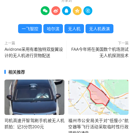
分享到





一飞智控
哈尔滨
无人机
无人机表演
上一篇
下一篇
Avidrone采用有着独特双旋翼设
FAA今年将在美国数个机场测试
计的无人机进行货物配送
无人机探测技术
相关推荐
司机高速开智驾刷手机被无人机
福州市公安局关于对“低慢小”航
抓拍：记3分罚200元
空器等飞行活动采取临时性行政
措施的通告