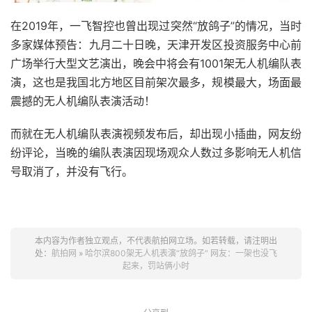
在2019年，一飞智控也曾出现过突然“放鸽子”的情况，当时
多家媒体预告：九月二十日晚，天津开发区投资服务中心前
广场举行大型文艺演出，晚会中将会有1001架无人机编队表
演，这也是我国北方地区目前架次最多，规模最大，场面最
震撼的无人机编队表演活动！
而就在无人机编队表演视频发布后，却出现小插曲，网友纷
纷评论，当晚的编队表演因现场观众人数过多影响无人机信
号取消了，并没有飞行。
本内容为作者独立观点，不代表航拍网立场。如若转载，请注明出
处：
航拍网
»
哈尔滨800架无人机表演“放鸽子” 网友：一架也没飞
起来，罚站俩小时