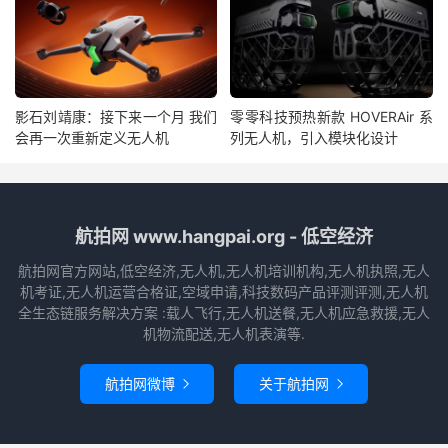
影石刘靖康：接下来一个月 我们
零零科技预热新款 HOVERAir 系
会再一次重新定义无人机
列无人机，引入模块化设计
航拍网 www.hangpai.org - 低空经济
航拍网官方网站,低空经济,无人机,无人机培训机构,无人机执照,无人
机考证,无人机运营合格证,空域申请,科技数码产品评测评测,无人机
全生态链服务解决方案 :载人飞行,无人机送餐,无人机应急救援,无人
机物流配送,无人机表演等.
航拍网微博
关于航拍网

