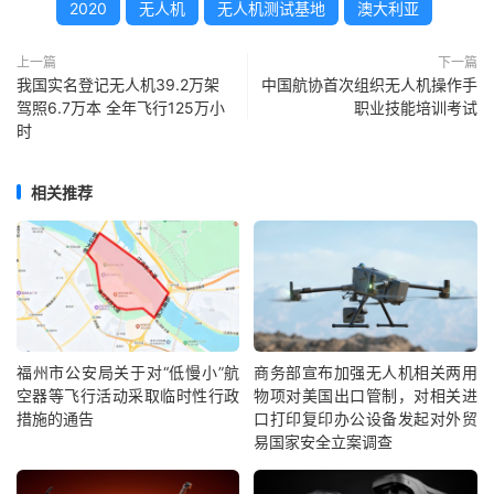
2020
无人机
无人机测试基地
澳大利亚
上一篇
下一篇
我国实名登记无人机39.2万架
中国航协首次组织无人机操作手
驾照6.7万本 全年飞行125万小
职业技能培训考试
时
相关推荐
福州市公安局关于对“低慢小”航
商务部宣布加强无人机相关两用
空器等飞行活动采取临时性行政
物项对美国出口管制，对相关进
措施的通告
口打印复印办公设备发起对外贸
易国家安全立案调查