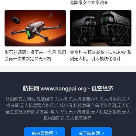
易国家安全立案调查
影石刘靖康：接下来一个月 我们
零零科技预热新款 HOVERAir 系
会再一次重新定义无人机
列无人机，引入模块化设计
航拍网 www.hangpai.org - 低空经济
航拍网官方网站,低空经济,无人机,无人机培训机构,无人机执照,无人
机考证,无人机运营合格证,空域申请,科技数码产品评测评测,无人机
全生态链服务解决方案 :载人飞行,无人机送餐,无人机应急救援,无人
机物流配送,无人机表演等.
航拍网微博
关于航拍网

