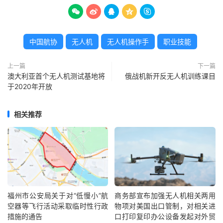





中国航协
无人机
无人机操作手
职业技能
上一篇
下一篇
澳大利亚首个无人机测试基地将
俄战机新开反无人机训练课目
于2020年开放
相关推荐
福州市公安局关于对“低慢小”航
商务部宣布加强无人机相关两用
空器等飞行活动采取临时性行政
物项对美国出口管制，对相关进
措施的通告
口打印复印办公设备发起对外贸