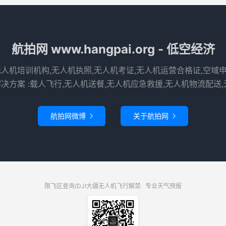
航拍网 www.hangpai.org - 低空经济
无人机培训机构,无人机执照,无人机考证,无人机运营合格证,空域
决方案 :载人飞行,无人机送餐,无人机应急救援,无人机物流配送,
航拍网微博
关于航拍网


限飞区查询/DJI大疆无人机飞行解禁
专业天气预报