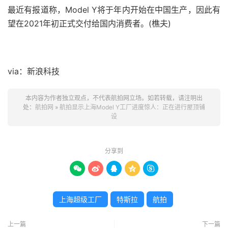
最近有报道称，Model Y将于年内开始在中国生产，因此有
望在2021年初正式交付给国内消费者。(樵夫)
via：新浪科技
本内容为作者独立观点，不代表航拍网立场。如若转载，请注明出
处：
航拍网
»
航拍显示上海Model Y工厂进度惊人：正在进行屋顶铺
设
分享到





上海超级工厂
特斯拉
航拍
上一篇
下一篇