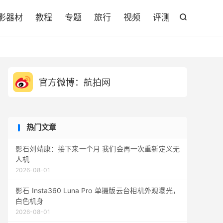

影器材
教程
专题
旅行
视频
评测

官方微博：航拍网
热门文章
影石刘靖康：接下来一个月 我们会再一次重新定义无
人机
2026-08-01
影石 Insta360 Luna Pro 单摄版云台相机外观曝光，
白色机身
2026-08-01