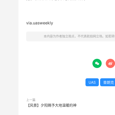
via.uasweekly
本内容为作者独立观点，不代表航拍网立场。如若转


UAS
普朗克
上一篇
【风景】夕阳赐予大地温暖的神