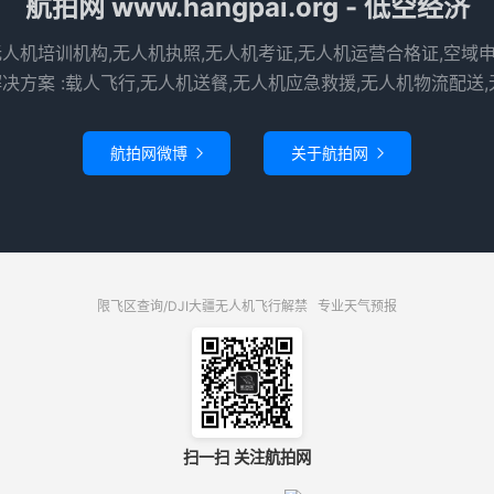
航拍网 www.hangpai.org - 低空经济
无人机培训机构,无人机执照,无人机考证,无人机运营合格证,空域
决方案 :载人飞行,无人机送餐,无人机应急救援,无人机物流配送,
航拍网微博
关于航拍网


限飞区查询/DJI大疆无人机飞行解禁
专业天气预报
扫一扫 关注航拍网