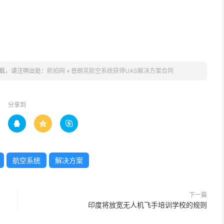
载，请注明出处：
航拍网
»
普朗克航空系统获得UAS解决方案合同
分享到



航空系统
解决方案
下一篇
印度将放宽无人机飞手培训学校的规则