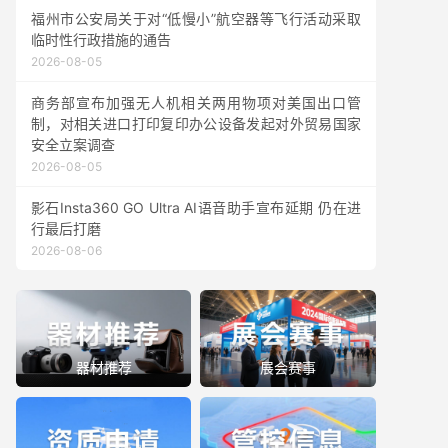
福州市公安局关于对“低慢小”航空器等飞行活动采取
临时性行政措施的通告
2026-08-05
商务部宣布加强无人机相关两用物项对美国出口管
制，对相关进口打印复印办公设备发起对外贸易国家
安全立案调查
2026-08-05
影石Insta360 GO Ultra AI语音助手宣布延期 仍在进
行最后打磨
2026-08-06
器材推荐
展会赛事