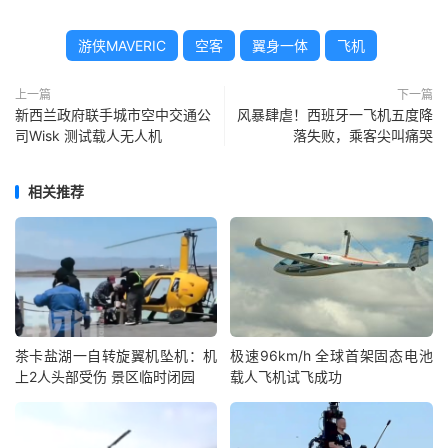
游侠MAVERIC
空客
翼身一体
飞机
上一篇
下一篇
新西兰政府联手城市空中交通公
风暴肆虐！西班牙一飞机五度降
司Wisk 测试载人无人机
落失败，乘客尖叫痛哭
相关推荐
茶卡盐湖一自转旋翼机坠机：机
极速96km/h 全球首架固态电池
上2人头部受伤 景区临时闭园
载人飞机试飞成功