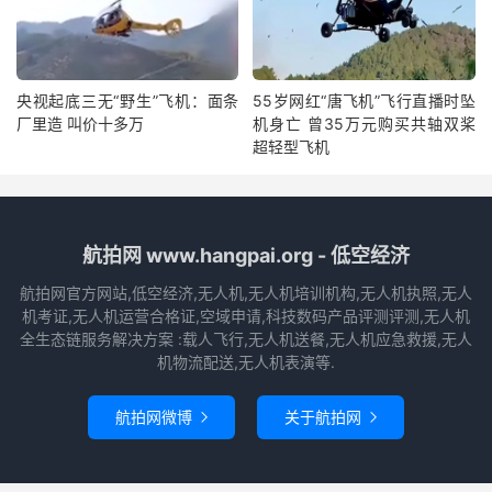
央视起底三无“野生”飞机：面条
55岁网红“唐飞机”飞行直播时坠
厂里造 叫价十多万
机身亡 曾35万元购买共轴双桨
超轻型飞机
航拍网 www.hangpai.org - 低空经济
航拍网官方网站,低空经济,无人机,无人机培训机构,无人机执照,无人
机考证,无人机运营合格证,空域申请,科技数码产品评测评测,无人机
全生态链服务解决方案 :载人飞行,无人机送餐,无人机应急救援,无人
机物流配送,无人机表演等.
航拍网微博
关于航拍网

