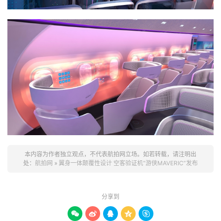
本内容为作者独立观点，不代表航拍网立场。如若转载，请注明出
处：
航拍网
»
翼身一体颠覆性设计 空客验证机“游侠MAVERIC”发布
分享到




