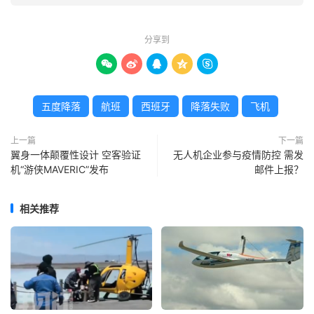
分享到





五度降落
航班
西班牙
降落失败
飞机
上一篇
下一篇
翼身一体颠覆性设计 空客验证
无人机企业参与疫情防控 需发
机“游侠MAVERIC”发布
邮件上报？
相关推荐