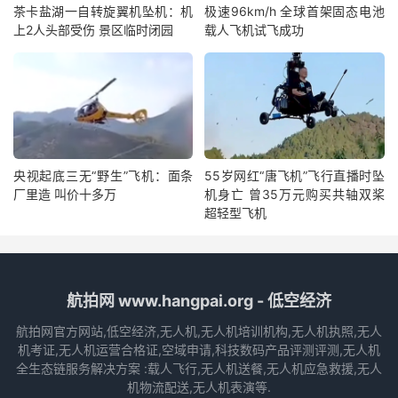
茶卡盐湖一自转旋翼机坠机：机
极速96km/h 全球首架固态电池
上2人头部受伤 景区临时闭园
载人飞机试飞成功
央视起底三无“野生”飞机：面条
55岁网红“唐飞机”飞行直播时坠
厂里造 叫价十多万
机身亡 曾35万元购买共轴双桨
超轻型飞机
航拍网 www.hangpai.org - 低空经济
航拍网官方网站,低空经济,无人机,无人机培训机构,无人机执照,无人
机考证,无人机运营合格证,空域申请,科技数码产品评测评测,无人机
全生态链服务解决方案 :载人飞行,无人机送餐,无人机应急救援,无人
机物流配送,无人机表演等.