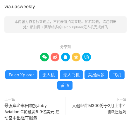
via.uasweekly
本内容为作者独立观点，不代表航拍网立场。如若转载，请注明出
处：
航拍网
»
莱昂纳多的Falco Xplorer无人机完成首飞
分享到





Falco Xplorer
无人机
无人飞机
莱昂纳多
飞机
首飞
上一篇
下一篇
最强车企丰田领投Joby
大疆经纬M300将于2月上市？
Aviation C轮融资5.9亿美元 启
御3还远吗
动空中出租车服务