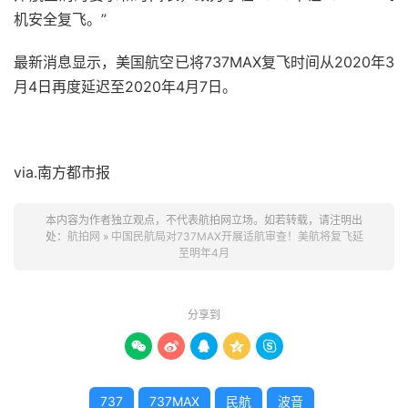
机安全复飞。”
最新消息显示，美国航空已将737MAX复飞时间从2020年3
月4日再度延迟至2020年4月7日。
via.南方都市报
本内容为作者独立观点，不代表航拍网立场。如若转载，请注明出
处：
航拍网
»
中国民航局对737MAX开展适航审查！美航将复飞延
至明年4月
分享到





737
737MAX
民航
波音