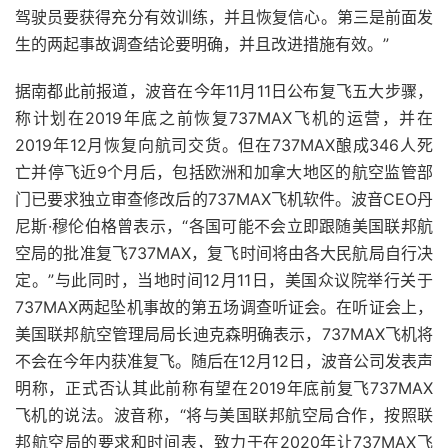
驾驶员要获得充分有效训练，并且恢复信心。第三是前面发
生的两起事故调查结论要明确，并且改进措施有效。”
据南都此前报道，波音在今年11月11日公布复飞五大步骤，
称计划在2019年底之前恢复737MAX飞机的运营，并在
2019年12月恢复向航司交货。但在737MAX酿成346人死
亡并停飞近9个月后，包括欧洲和加拿大地区的航空监管部
门已要求独立审查修改后的737MAX飞机软件。波音CEO丹
尼斯·穆伦伯格曾表示，“各国可能不会立即跟随美国联邦航
空局的批准复飞737MAX，复飞时间将由各大民航局自行决
定。”与此同时，当地时间12月11日，美国众议院举行关于
737MAX两起坠机事故的第五场调查听证会。在听证会上，
美国联邦航空管理局局长迪克森明确表示，737MAX飞机将
不会在今年内获准复飞。随后在12月12日，波音公司发表声
明称，正式否认其此前称有望在2019年底前复飞737MAX
飞机的说法。波音称，“将与美国联邦航空局合作，按照联
邦航空局的要求和时间表，致力于在2020年让737MAX飞