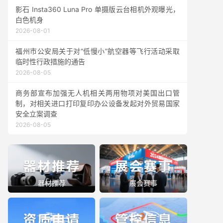
影石 Insta360 Luna Pro 单摄版云台相机外观曝光，
白色机身
2026-08-01
福州市公安局关于对“低慢小”航空器等飞行活动采取
临时性行政措施的通告
2026-08-05
商务部宣布加强无人机相关两用物项对美国出口管
制，对相关进口打印复印办公设备发起对外贸易国家
安全立案调查
2026-08-05
器材推荐
展会赛事