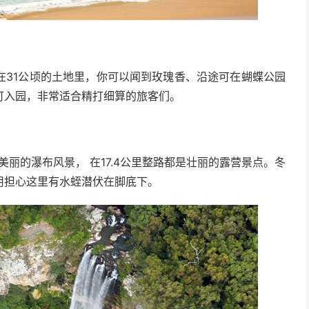
在31公顷的土地里，你可以闻到玫瑰香、沿途可在蝴蝶公园
可入园，非常适合精打细算的旅客们。
行，伴着美丽的瀑布风景， 在17.4公里整路都是壮丽的露营景点。冬
用担心这里有水蛭潜伏在脚底下。