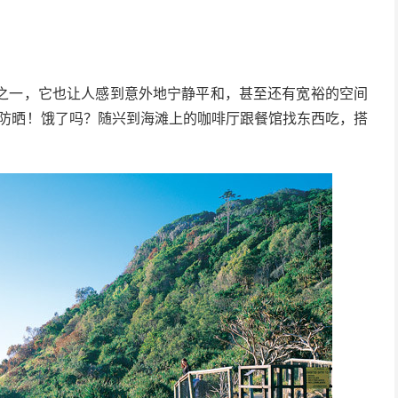
迎的海滩之一，它也让人感到意外地宁静平和，甚至还有宽裕的空间
擦防晒！饿了吗？随兴到海滩上的咖啡厅跟餐馆找东西吃，搭