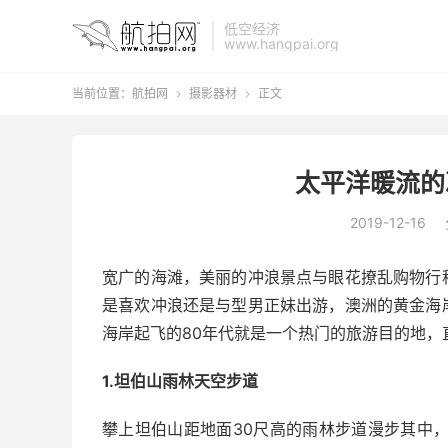
低空经济
www.hangpai.org
当前位置：
航拍网
摄影器材
正文


太平洋暖流的
2019-12-16
宽广的海滩，美丽的冲浪景点与眼花撩乱购物行
是喜欢冲浪还是与型男正妹出游，澳洲的黄金海
海岸起飞的80年代就是一个热门的旅游目的地，
1.坦伯山雨林天空步道
攀上坦伯山距地面30尺高的雨林步道漫步其中