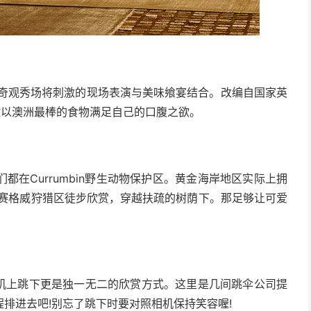
野奇观秀场将刺激的现场表演与美味飨宴结合。改编自国家英
佐以澳洲最棒的食物满足自己的口腹之欲。
在Currumbin野生动物保护区。黄金海岸地区实际上拥
在赛格威狩猎区徒步欣赏，穿越扶疏的树荫下。那足够让可爱
飞机上跳下更是独一无二的欣赏方式。这里是几间跳伞公司提
排进去吧!别忘了跳下时要对照相机保持笑容喔!