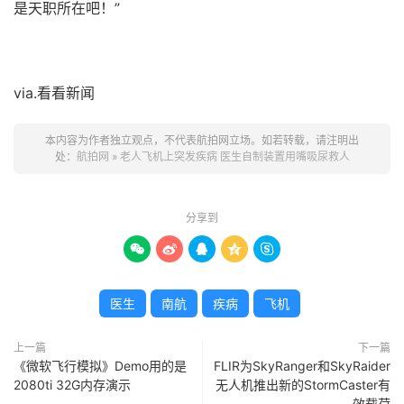
是天职所在吧！”
via.看看新闻
本内容为作者独立观点，不代表航拍网立场。如若转载，请注明出
处：
航拍网
»
老人飞机上突发疾病 医生自制装置用嘴吸尿救人
分享到





医生
南航
疾病
飞机
上一篇
下一篇
《微软飞行模拟》Demo用的是
FLIR为SkyRanger和SkyRaider
2080ti 32G内存演示
无人机推出新的StormCaster有
效载荷