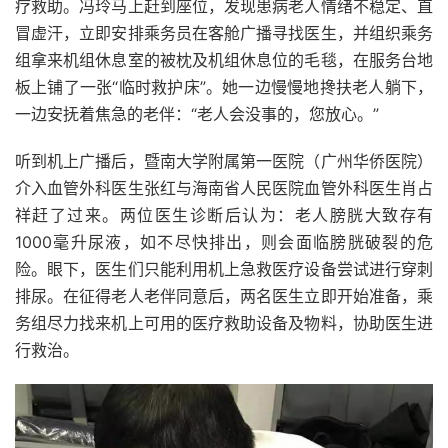
疗救助。冯玲马上赶到座位，发现患病老人情绪不稳定、直
冒虚汗，立即安排乘务员在客舱广播寻找医生，并组织乘务
组拿来机组休息室的被枕及机组休息位的毛毯，在服务台地
板上铺了一张“临时救护床”。她一边慢慢地搀扶老人躺下，
一边安抚着焦急的老伴：“老人会没事的，您放心。”
听到机上广播后，暨南大学附属第一医院（广州华侨医院）
介入血管外科医生张红与海南省人民医院血管外科医生肖占
祥赶了过来。两位医生诊断后认为：老人膀胱大致存有
1000毫升尿液，如不尽快排出，则会面临膀胱破裂的危
险。眼下，医生们只能利用机上急救医疗设备尝试进行穿刺
排尿。在征得老人老伴同意后，两名医生立即开始准备，乘
务组尽力找来机上可用的医疗救助设备及物料，协助医生进
行救治。