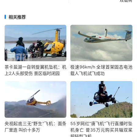
相关推荐
茶卡盐湖一自转旋翼机坠机：机
极速96km/h 全球首架固态电池
上2人头部受伤 景区临时闭园
载人飞机试飞成功
央视起底三无“野生”飞机：面条
55岁网红“唐飞机”飞行直播时坠
厂里造 叫价十多万
机身亡 曾35万元购买共轴双桨
超轻型飞机