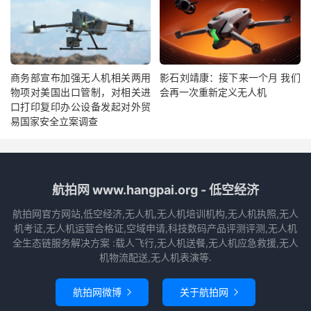
商务部宣布加强无人机相关两用
影石刘靖康：接下来一个月 我们
物项对美国出口管制，对相关进
会再一次重新定义无人机
口打印复印办公设备发起对外贸
易国家安全立案调查
航拍网 www.hangpai.org - 低空经济
航拍网官方网站,低空经济,无人机,无人机培训机构,无人机执照,无人
机考证,无人机运营合格证,空域申请,科技数码产品评测评测,无人机
全生态链服务解决方案 :载人飞行,无人机送餐,无人机应急救援,无人
机物流配送,无人机表演等.
航拍网微博
关于航拍网

