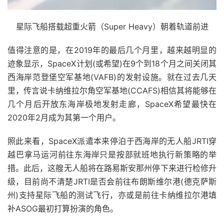
星际飞船搭载超重火箭（Super Heavy）朝着轨道前进
值得注意的是，在2019年的最后几个月里，越来越明显的
迹象显示，SpaceX计划(或希望)在9个到18个月之间关闭其
西海岸范登堡空军基地(VAFB)的发射设施。就在过去几天
里，传言说卡纳维拉尔角空军基地(CCAFS)相信其将能够在
几个月后开放东海岸极地发射走廊，SpaceX希望最快在
2020年2月成为其第一个用户。
照此来看，SpaceX派遣本来停泊于西海岸的无人船JRTI穿
越巴拿马运河前往东海岸只是按部就班地执行新策略的举
措。此后，这艘无人船将在路易斯安那州停下来进行检修升
级，目前尚不清楚JRTI是否会前往布朗斯维尔港(德克萨斯
州)支持星际飞船的测试飞行，亦或是前往卡纳维拉尔港填
补ASOG最初打算扮演的角色。