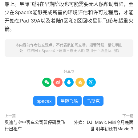
船上。星际飞船在早期阶段也可能需要无人船帮助着陆，至
少在SpaceX能够完成所需的环境评估和许可过程后，才能
开始在Pad 39A以及着陆1区和2区回收星际飞船与超重火
箭。
本内容为作者独立观点，不代表航拍网立场。如若转载，请注明出
处：
航拍网
»
SpaceX正建第三艘无人船 或用于回收星际飞船
分享到





spacex
星际飞船
马斯克
上一篇
下一篇
奥迪与空中客车公司暂停研发飞
外媒：DJI Mavic Mini今月底面
行出租车
世 明年初还有Mavic 3