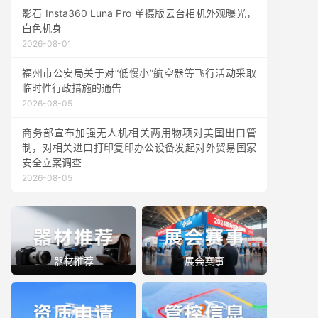
影石 Insta360 Luna Pro 单摄版云台相机外观曝光，
白色机身
2026-08-01
福州市公安局关于对“低慢小”航空器等飞行活动采取
临时性行政措施的通告
2026-08-05
商务部宣布加强无人机相关两用物项对美国出口管
制，对相关进口打印复印办公设备发起对外贸易国家
安全立案调查
2026-08-05
器材推荐
展会赛事