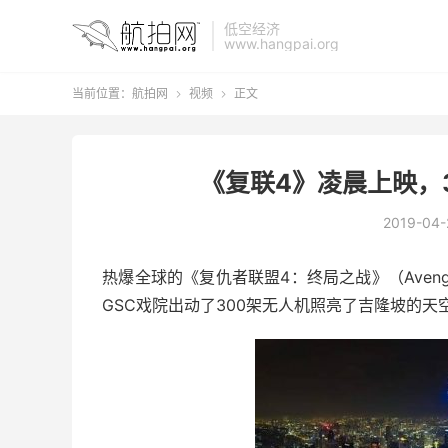
低空经济
www.hangpai.org
当前位置：
航拍网
视频
正文


《复联4》凌晨上映，
2019-04-
​热爆全球的《复仇者联盟4：终局之战》（Aveng
GSC戏院出动了300架无人机照亮了吉隆坡的天