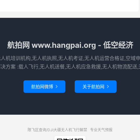
航拍网 www.hangpai.org - 低空经济
无人机培训机构,无人机执照,无人机考证,无人机运营合格证,空域
决方案 :载人飞行,无人机送餐,无人机应急救援,无人机物流配送,
航拍网微博
关于航拍网


限飞区查询/DJI大疆无人机飞行解禁
专业天气预报