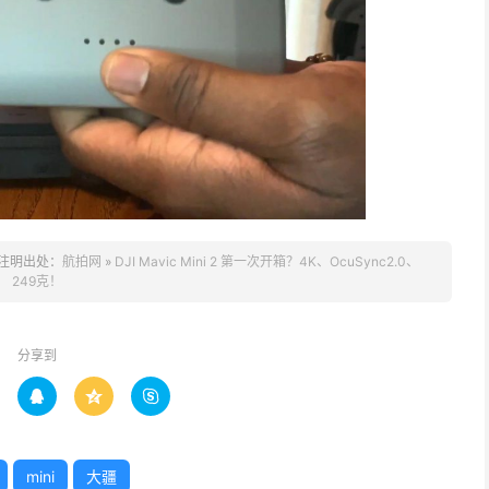
注明出处：
航拍网
»
DJI Mavic Mini 2 第一次开箱？4K、OcuSync2.0、
249克！
分享到



mini
大疆