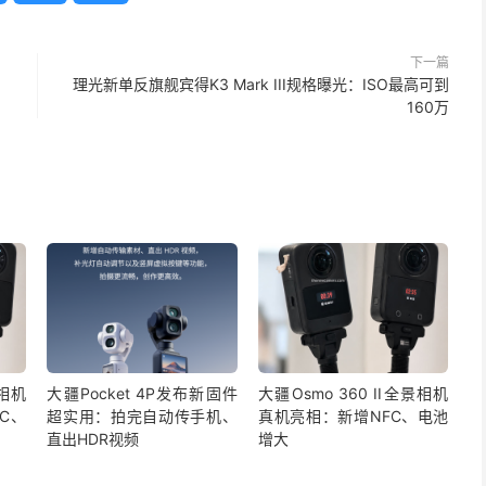
下一篇
理光新单反旗舰宾得K3 Mark III规格曝光：ISO最高可到
160万
景相机
大疆Pocket 4P发布新固件
大疆Osmo 360 II全景相机
C、
超实用：拍完自动传手机、
真机亮相：新增NFC、电池
直出HDR视频
增大