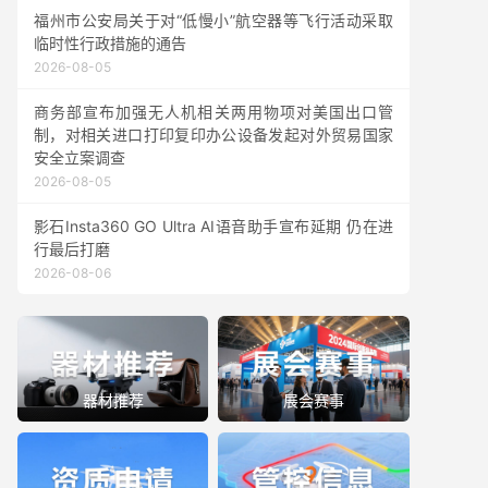
福州市公安局关于对“低慢小”航空器等飞行活动采取
临时性行政措施的通告
2026-08-05
商务部宣布加强无人机相关两用物项对美国出口管
制，对相关进口打印复印办公设备发起对外贸易国家
安全立案调查
2026-08-05
影石Insta360 GO Ultra AI语音助手宣布延期 仍在进
行最后打磨
2026-08-06
器材推荐
展会赛事