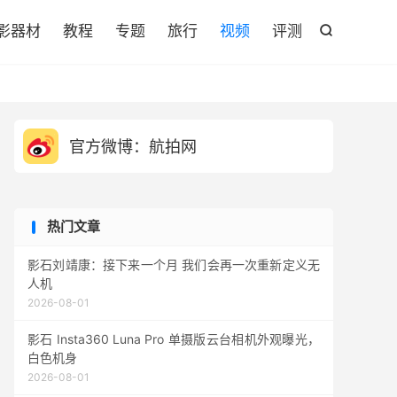

影器材
教程
专题
旅行
视频
评测

官方微博：航拍网
热门文章
影石刘靖康：接下来一个月 我们会再一次重新定义无
人机
2026-08-01
影石 Insta360 Luna Pro 单摄版云台相机外观曝光，
白色机身
2026-08-01