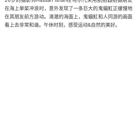
26岁的摄影师Hassan Ishan在马尔代夫用航拍器拍摄朋友
在海上单桨冲浪时，意外发现了一条巨大的鬼蝠魟正缓慢地
在其朋友前方游动。清澈的海面上，鬼蝠魟和人同游的画面
看上去非常和谐。午休时刻，感受运动&自然的美好。