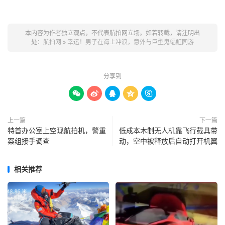
本内容为作者独立观点，不代表航拍网立场。如若转载，请注明出
处：
航拍网
»
幸运！男子在海上冲浪，意外与巨型鬼蝠魟同游
分享到





上一篇
下一篇
特首办公室上空现航拍机，警重
低成本木制无人机靠飞行载具带
案组接手调查
动，空中被释放后自动打开机翼
相关推荐