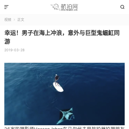


视频
正文

幸运！男子在海上冲浪，意外与巨型鬼蝠魟同
游
2019-03-28