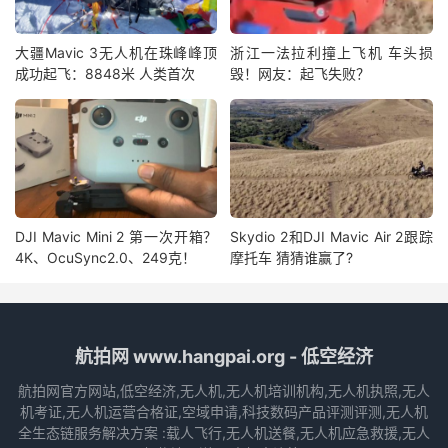
大疆Mavic 3无人机在珠峰峰顶
浙江一法拉利撞上飞机 车头损
成功起飞：8848米 人类首次
毁！网友：起飞失败？
DJI Mavic Mini 2 第一次开箱？
Skydio 2和DJI Mavic Air 2跟踪
4K、OcuSync2.0、249克！
摩托车 猜猜谁赢了?
航拍网 www.hangpai.org - 低空经济
航拍网官方网站,低空经济,无人机,无人机培训机构,无人机执照,无人
机考证,无人机运营合格证,空域申请,科技数码产品评测评测,无人机
全生态链服务解决方案 :载人飞行,无人机送餐,无人机应急救援,无人