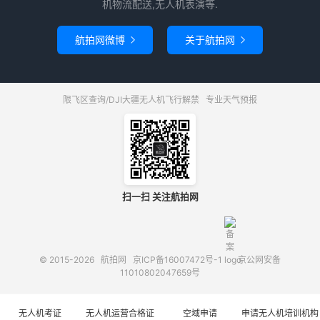
机物流配送,无人机表演等.
航拍网微博
关于航拍网


限飞区查询/DJI大疆无人机飞行解禁
专业天气预报
扫一扫 关注航拍网
© 2015-2026
航拍网
京ICP备16007472号-1
京公网安备
11010802047659号
无人机考证
无人机运营合格证
空域申请
申请无人机培训机构