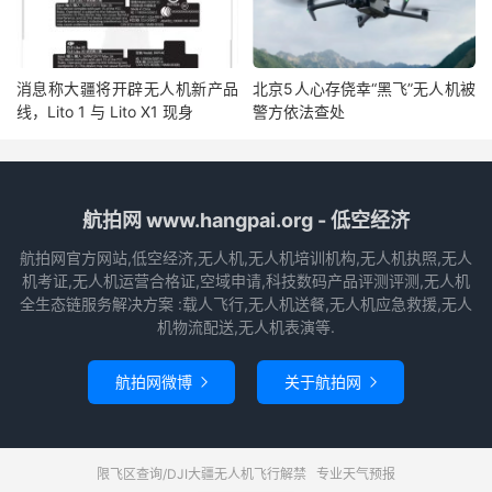
消息称大疆将开辟无人机新产品
北京5人心存侥幸“黑飞”无人机被
线，Lito 1 与 Lito X1 现身
警方依法查处
航拍网 www.hangpai.org - 低空经济
航拍网官方网站,低空经济,无人机,无人机培训机构,无人机执照,无人
机考证,无人机运营合格证,空域申请,科技数码产品评测评测,无人机
全生态链服务解决方案 :载人飞行,无人机送餐,无人机应急救援,无人
机物流配送,无人机表演等.
航拍网微博
关于航拍网


限飞区查询/DJI大疆无人机飞行解禁
专业天气预报