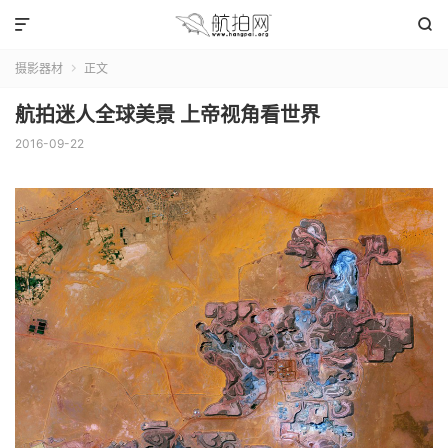


摄影器材
正文

航拍迷人全球美景 上帝视角看世界
2016-09-22