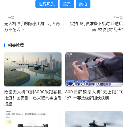
世界风光
美景
航拍
上一篇
下一篇
无人机飞手的隐秘江湖：月入两
实拍飞行员准备下机时 险遭后
万不在话下
面飞机机翼“削头”
相关推荐
改装无人机飞到8000米跟客机
800元解锁无人机“无上限”飞
抢道！国安部：已采取刑事强制
行？一非法破解团伙获刑
措施