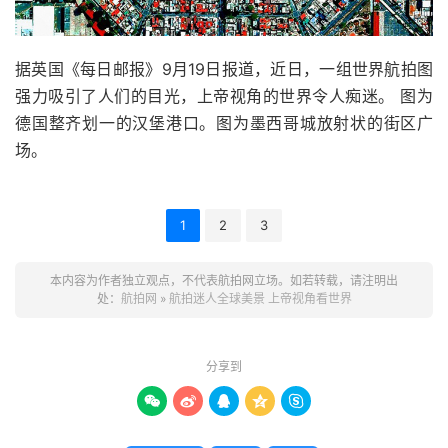
据英国《每日邮报》9月19日报道，近日，一组世界航拍图
强力吸引了人们的目光，上帝视角的世界令人痴迷。 图为
德国整齐划一的汉堡港口。图为墨西哥城放射状的街区广
场。
1
2
3
本内容为作者独立观点，不代表航拍网立场。如若转载，请注明出
处：
航拍网
»
航拍迷人全球美景 上帝视角看世界
分享到




