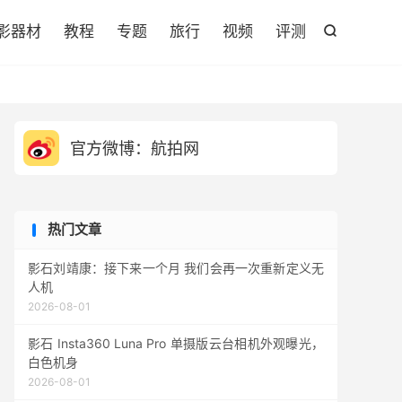

影器材
教程
专题
旅行
视频
评测

官方微博：航拍网
热门文章
影石刘靖康：接下来一个月 我们会再一次重新定义无
人机
2026-08-01
影石 Insta360 Luna Pro 单摄版云台相机外观曝光，
白色机身
2026-08-01