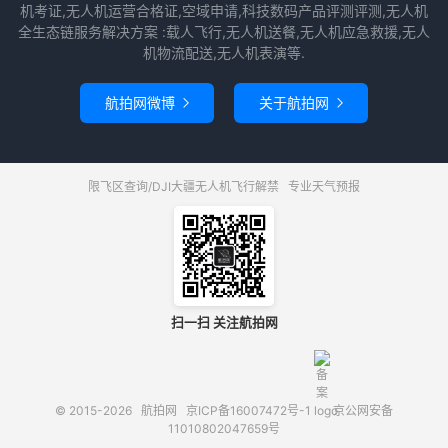
机考证,无人机运营合格证,空域申请,科技数码产品评测评测,无人机
全生态链服务解决方案 :载人飞行,无人机送餐,无人机应急救援,无人
机物流配送,无人机表演等.
航拍网微博
关于航拍网


限飞区查询/DJI大疆无人机飞行解禁
专业天气预报
扫一扫 关注航拍网
© 2015-2026
航拍网
京ICP备16007472号-1
京公网安备
11010802047659号