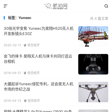


标签：Yuneec
共 4 篇文章
30倍光学变焦 Yuneec为昊翔H520无人机
开发新镜头E30Z
2020-02-11
低空经济

会飞的徕卡 昊翔无人机与徕卡共同打造云
台相机
2019-09-27
低空经济

大疆起诉Yuneec侵犯专利，这会是无人机
市场的世纪之战
2016-04-13
低空经济

视频:大疆精灵3 4k与Yuneec Q500 4k各