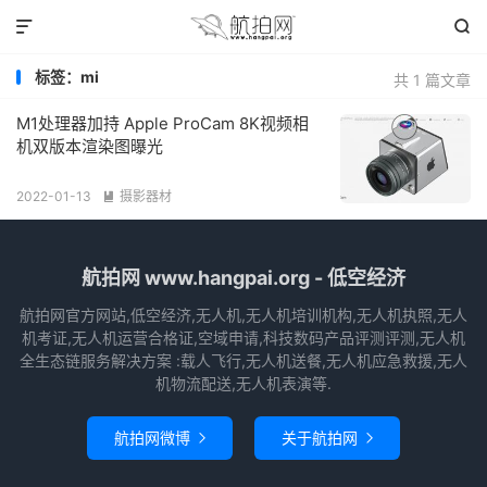


标签：mi
共 1 篇文章
M1处理器加持 Apple ProCam 8K视频相
机双版本渲染图曝光
2022-01-13
摄影器材

航拍网 www.hangpai.org - 低空经济
航拍网官方网站,低空经济,无人机,无人机培训机构,无人机执照,无人
机考证,无人机运营合格证,空域申请,科技数码产品评测评测,无人机
全生态链服务解决方案 :载人飞行,无人机送餐,无人机应急救援,无人
机物流配送,无人机表演等.
航拍网微博
关于航拍网

