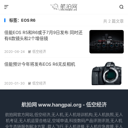


标签：EOS R6
共 2 篇文章
佳能EOS R5和R6或于7月9日发布 同时还
有6款镜头和2个增倍镜
2020-06-24
低空经济

佳能预计今年将发布EOS R6无反相机
2020-01-30
低空经济

航拍网 www.hangpai.org - 低空经济
航拍网官方网站,低空经济,无人机,无人机培训机构,无人机执照,无人
机考证,无人机运营合格证,空域申请,科技数码产品评测评测,无人机
全生态链服务解决方案 :载人飞行,无人机送餐,无人机应急救援,无人