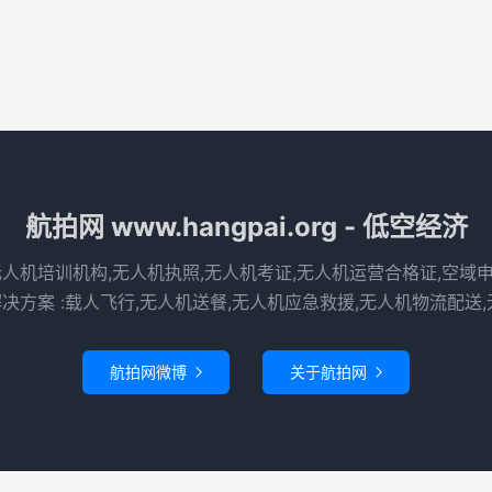
航拍网 www.hangpai.org - 低空经济
无人机培训机构,无人机执照,无人机考证,无人机运营合格证,空域
决方案 :载人飞行,无人机送餐,无人机应急救援,无人机物流配送,
航拍网微博
关于航拍网

