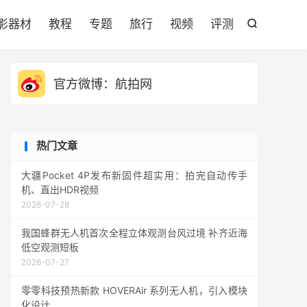

影器材
教程
专题
旅行
视频
评测

官方微博：航拍网
热门文章
大疆Pocket 4P发布新固件超实用：拍完自动传手
机、直出HDR视频
2026-07-28
我国蜂群无人机首次全程立体观测台风过境 补齐近海
低空观测短板
2026-07-27
零零科技预热新款 HOVERAir 系列无人机，引入模块
化设计