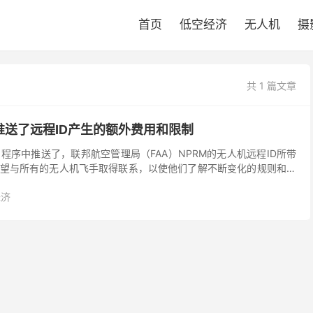
首页
低空经济
无人机
摄
共 1 篇文章
4中推送了远程ID产生的额外费用和限制
4应用程序中推送了，联邦航空管理局（FAA）NPRM的无人机远程ID所带
望与所有的无人机飞手取得联系，以使他们了解不断变化的规则和规
％的情况下，在DJI Go 4应用中...
经济