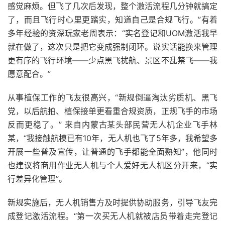
感觉麻烦。但飞了几次后发现，整个激活流程几分钟就搞定
了，而且飞行时心里更踏实，知道自己是合规飞行。”有着
多年经验的资深玩家老周表示：“实名登记和UOM激活我早
就在做了，这次只是把它变成强制闭环。说实话能换来管理
更有序的飞行环境——少点黑飞扰航、景区不乱禁飞——我
愿意配合。”
从事植保工作的飞友很高兴，“新规倒逼淘汰劣质机、黑飞
党，以后航拍、植保接单更看重合规资质，正规飞手的市场
反而更稳了。” 来自内蒙古某头部民营无人机企业飞手林
某，“我接触航模已有10年，无人机也飞了5年多，我希望多
开展一些普及宣传，让普通的飞手都能全面熟知”，他同时
也建议将商用作业无人机与个人爱好无人机区分开来，“实
行差异化管理”。
新规实施后，无人机销售方及时提供协助服务，引导飞友完
成登记激活流程。“第一次买无人机就被店员带着走完登记