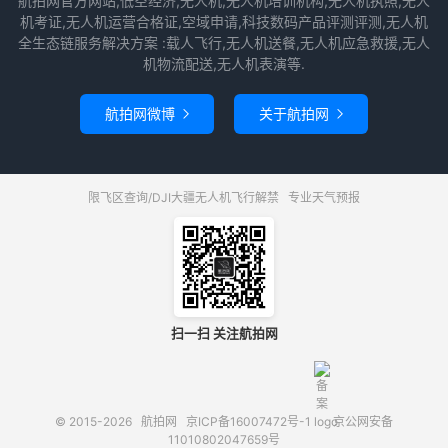
航拍网官方网站,低空经济,无人机,无人机培训机构,无人机执照,无人
机考证,无人机运营合格证,空域申请,科技数码产品评测评测,无人机
全生态链服务解决方案 :载人飞行,无人机送餐,无人机应急救援,无人
机物流配送,无人机表演等.
航拍网微博
关于航拍网


限飞区查询/DJI大疆无人机飞行解禁
专业天气预报
扫一扫 关注航拍网
© 2015-2026
航拍网
京ICP备16007472号-1
京公网安备
11010802047659号