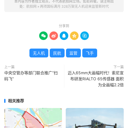
本内容为作者独立观点，不代表航拍网立场。如若转载，请注明出
处：
航拍网
»
两项国标满月 328万架无人机迎来监管新时代
分享到





无人机
民航
监管
飞手
上一篇
下一篇
中央空管办等部门联合推广“扫
迈入65mm大画幅时代！索尼宣
码飞”
布研发RIALTO 65传感器 面积
为全画幅2.2倍
相关推荐