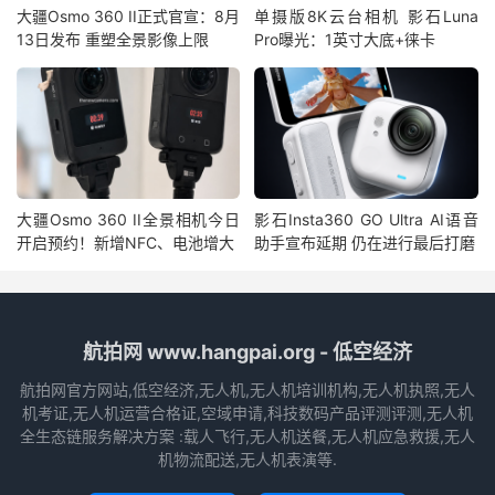
大疆Osmo 360 II正式官宣：8月
单摄版8K云台相机 影石Luna
13日发布 重塑全景影像上限
Pro曝光：1英寸大底+徕卡
大疆Osmo 360 II全景相机今日
影石Insta360 GO Ultra AI语音
开启预约！新增NFC、电池增大
助手宣布延期 仍在进行最后打磨
航拍网 www.hangpai.org - 低空经济
航拍网官方网站,低空经济,无人机,无人机培训机构,无人机执照,无人
机考证,无人机运营合格证,空域申请,科技数码产品评测评测,无人机
全生态链服务解决方案 :载人飞行,无人机送餐,无人机应急救援,无人
机物流配送,无人机表演等.