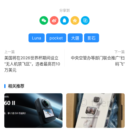
分享到





Luna
pocket
大疆
影石
上一篇
下一篇
美国将在2026世界杯期间设立
中央空管办等部门联合推广“扫
“无人机禁飞区”，违者最高罚10
码飞”
万美元
相关推荐