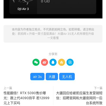
本内容为作者独立观点，不代表航拍网立场。如若转载，请注明出
处：
航拍网
»
升级一英寸直接满血！大疆Air 3S无人机有哪些升级
一文看懂
分享到





air 3s
大疆
无人机
上一篇
下一篇
性能翻倍！RTX 5090售价曝
大疆回应给被拒应届生发营销短
光：跟上代4090持平 若12999
信：招聘官网和大疆官网同一后
元上下买吗
台系统所致