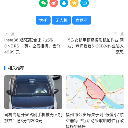





大楼
无人机
肯尼亚
上一篇
下一篇
Insta360影石联合徕卡发布
5岁女孩用顶级摄影机拍作业 网
ONE RS 一英寸全景相机，售价
友：老师看着512GB的作业陷入
4999 元
沉思
相关推荐
司机高速开智驾刷手机被无人机
福州市公安局关于对“低慢小”航
抓拍：记3分罚200元
空器等飞行活动采取临时性行政
措施的通告