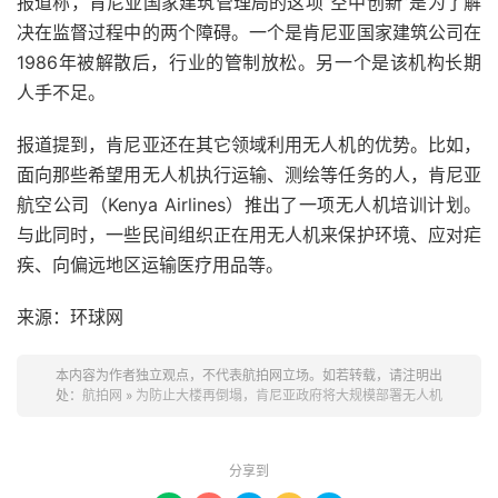
报道称，肯尼亚国家建筑管理局的这项“空中创新”是为了解
决在监督过程中的两个障碍。一个是肯尼亚国家建筑公司在
1986年被解散后，行业的管制放松。另一个是该机构长期
人手不足。
报道提到，肯尼亚还在其它领域利用无人机的优势。比如，
面向那些希望用无人机执行运输、测绘等任务的人，肯尼亚
航空公司（Kenya Airlines）推出了一项无人机培训计划。
与此同时，一些民间组织正在用无人机来保护环境、应对疟
疾、向偏远地区运输医疗用品等。
来源：环球网
本内容为作者独立观点，不代表航拍网立场。如若转载，请注明出
处：
航拍网
»
为防止大楼再倒塌，肯尼亚政府将大规模部署无人机
分享到