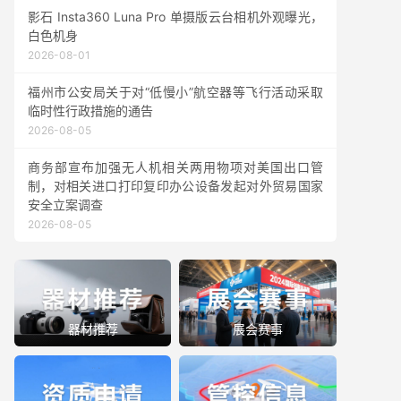
影石 Insta360 Luna Pro 单摄版云台相机外观曝光，
白色机身
2026-08-01
福州市公安局关于对“低慢小”航空器等飞行活动采取
临时性行政措施的通告
2026-08-05
商务部宣布加强无人机相关两用物项对美国出口管
制，对相关进口打印复印办公设备发起对外贸易国家
安全立案调查
2026-08-05
器材推荐
展会赛事