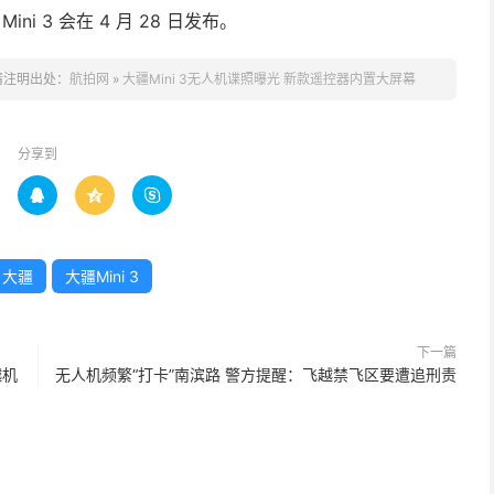
ini 3 会在 4 月 28 日发布。
请注明出处：
航拍网
»
大疆Mini 3无人机谍照曝光 新款遥控器内置大屏幕
分享到



大疆
大疆Mini 3
下一篇
越机
无人机频繁“打卡”南滨路 警方提醒：飞越禁飞区要遭追刑责