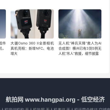
新固件
大疆Osmo 360 II全景相机
无人机“神兵天降”救人为AI
机、
真机亮相：新增NFC、电池
合成图！横州已有3到5例无
增大
人机“吊人”救援，细节披露
航拍网 www.hangpai.org - 低空经济
无人机培训机构,无人机执照,无人机考证,无人机运营合格证,空域