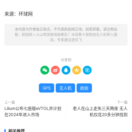
来源：环球网
本内容为作者独立观点，不代表航拍网立场。如若转载，请注明出
处：
航拍网
»
火山喷发致地磁紊乱？冰岛数十架航拍无人机摔入熔
岩，专家建议逆风飞
分享到





GPS
无人机
航拍
上一篇
下一篇
Lilium公布七座版eVTOL并计划
老人在山上走失三天两夜 无人
在2024年进入市场
机仅花20多分钟找到
相关推荐