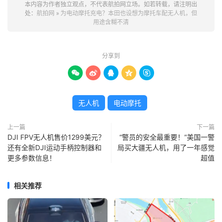
本内容为作者独立观点，不代表航拍网立场。如若转载，请注明出
处：
航拍网
»
为电动摩托充电？本田也设想为摩托车配无人机，但
用途含糊不清
分享到





无人机
电动摩托
上一篇
下一篇
DJI FPV无人机售价1299美元？
“警员的安全最重要！”美国一警
还有全新DJI运动手柄控制器和
局买大疆无人机，用了一年感觉
更多参数信息！
超值
相关推荐