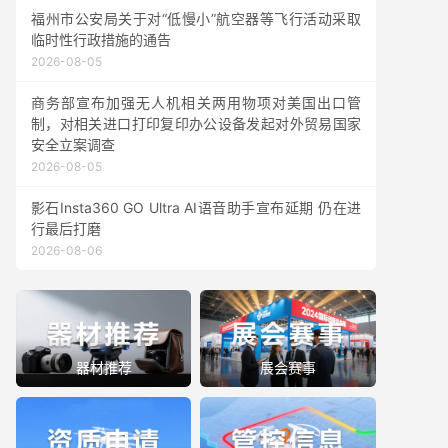
福州市公安局关于对“低慢小”航空器等飞行活动采取
临时性行政措施的通告
2026-08-05
商务部宣布加强无人机相关两用物项对美国出口管
制，对相关进口打印复印办公设备发起对外贸易国家
安全立案调查
2026-08-05
影石Insta360 GO Ultra AI语音助手宣布延期 仍在进
行最后打磨
2026-08-06
器材推荐
展会赛事