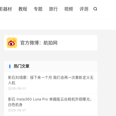

影器材
教程
专题
旅行
视频
评测

官方微博：航拍网
热门文章
影石刘靖康：接下来一个月 我们会再一次重新定义无
人机
2026-08-01
影石 Insta360 Luna Pro 单摄版云台相机外观曝光，
白色机身
2026-08-01