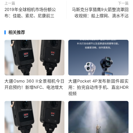
上一篇
下一篇
2019年全球相机市场份额公
马斯克分享猎鹰9火箭整流罩回
布：佳能、索尼、尼康前三
收视频：船上撑网、滴水不沾
相关推荐
大疆Osmo 360 II全景相机今日
大疆Pocket 4P发布新固件超实
开启预约！新增NFC、电池增大
用：拍完自动传手机、直出HDR
视频