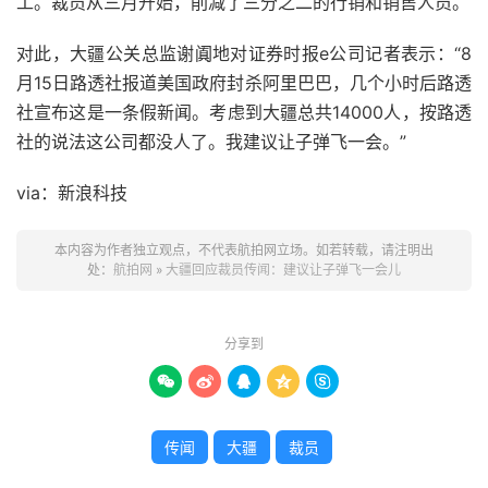
工。裁员从三月开始，削减了三分之二的行销和销售人员。
对此，大疆公关总监谢阗地对证券时报e公司记者表示：“8
月15日路透社报道美国政府封杀阿里巴巴，几个小时后路透
社宣布这是一条假新闻。考虑到大疆总共14000人，按路透
社的说法这公司都没人了。我建议让子弹飞一会。”
via：新浪科技
本内容为作者独立观点，不代表航拍网立场。如若转载，请注明出
处：
航拍网
»
大疆回应裁员传闻：建议让子弹飞一会儿
分享到





传闻
大疆
裁员