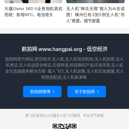
大疆Osmo 360 II全景相机真机
无人机“神兵天降”救人为AI合成
亮相：新增NFC、电池增大
图！横州已有3到5例无人机“吊
人”救援，细节披露
航拍网 www.hangpai.org - 低空经济
航拍网官方网站,低空经济,无人机,无人机培训机构,无人机执照,无人
机考证,无人机运营合格证,空域申请,科技数码产品评测评测,无人机
全生态链服务解决方案 :载人飞行,无人机送餐,无人机应急救援,无人
机物流配送,无人机表演等.
航拍网微博
关于航拍网


限飞区查询/DJI大疆无人机飞行解禁
专业天气预报