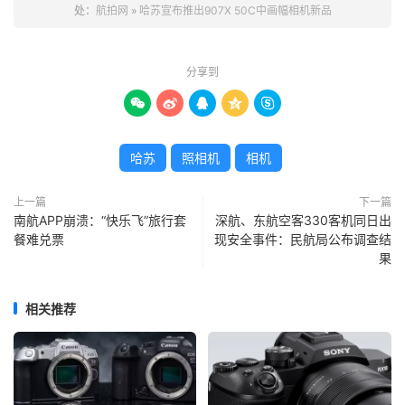
处：
航拍网
»
哈苏宣布推出907X 50C中画幅相机新品
分享到





哈苏
照相机
相机
上一篇
下一篇
南航APP崩溃：“快乐飞”旅行套
深航、东航空客330客机同日出
餐难兑票
现安全事件：民航局公布调查结
果
相关推荐