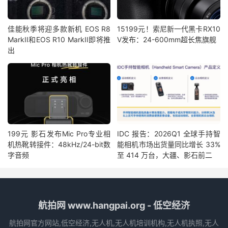
佳能秋季将迎多款新机 EOS R8
15199元！索尼新一代黑卡RX10
MarkII和EOS R10 MarkII即将推
V发布：24-600mm超长焦旗舰
出
199元 影石发布Mic Pro专业相
IDC 报告：2026Q1 全球手持智
机热靴转接件：48kHz/24-bit数
能相机市场出货量同比增长 33%
字音频
至 414 万台，大疆、影石前二
航拍网 www.hangpai.org - 低空经济
航拍网官方网站,低空经济,无人机,无人机培训机构,无人机执照,无人