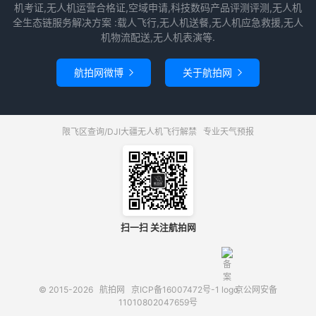
机考证,无人机运营合格证,空域申请,科技数码产品评测评测,无人机
全生态链服务解决方案 :载人飞行,无人机送餐,无人机应急救援,无人
机物流配送,无人机表演等.
航拍网微博
关于航拍网


限飞区查询/DJI大疆无人机飞行解禁
专业天气预报
扫一扫 关注航拍网
© 2015-2026
航拍网
京ICP备16007472号-1
京公网安备
11010802047659号