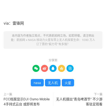
via：雷锋网
本内容为作者独立观点，不代表航拍网立场。如若转载，请注明出
处：
航拍网
»
NASA 核动力火星车带上无人机探索生命：1090 万人
订了票的“毅力号”有多强？
分享到





nasa
无人机
火星
上一篇
下一篇
FCC档案显示DJI Osmo Mobile
无人机摆出“青岛啤酒节” 不少游
4手持式云台 或即将发布
客驻足观看