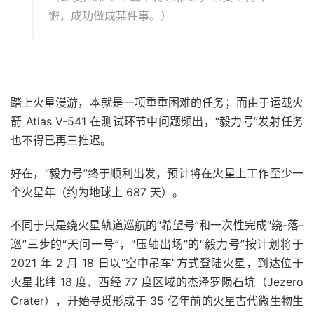
懈，成功做成某件事。）
踏上火星漫游，本就是一项重重困难的任务；而由于运载火
箭 Atlas V-541 在测试环节中问题频出，“毅力号”发射任务
也不得已再三推迟。
好在，“毅力号”终于顺利出发，预计将在火星上工作至少一
个火星年（约为地球上 687 天）。
不同于只是绕火星轨道巡航的“希望号”和一次性完成“绕-落-
巡”三步的“天问一号”，“压轴出场”的“毅力号”按计划将于
2021 年 2 月 18 日以“空中吊车”方式登陆火星，到达位于
火星北纬 18 度、西经 77 度区域的杰泽罗陨石坑（Jezero
Crater），开始寻觅形成于 35 亿年前的火星古代微生物生