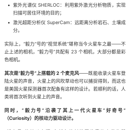
紫外光谱仪 SHERLOC：利用紫外激光分析物质，实现
扫描可居住环境的目的；
激光超距分析仪 SuperCam：远距离分析岩石、土壤成
分。
实际上，“毅力”号的“视觉系统”堪称当今火星车之最——不
止上述的相机，“毅力号”共配有 23 个相机，大部分都是彩
色相机。
其次是“毅力号”上搭载的 2 个麦克风
——既能收录火星车登
陆火星的声音，火星上的风吹草动也可以捕捉得到，而这也
是美国火星探测器首次配备有这样的设计。若顺利的话，人
类将首次听到火星上的声音。
同时，“毅力号”沿袭了其上一代火星车“好奇号”
（Curiosity）的核动力驱动设计。