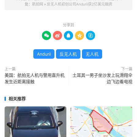
处：
航拍网
»
反无人机初创公司Anduril获2亿美元融资
分享到





Anduril
反无人机
无人机
上一篇
下一篇
美国：航拍无人机与警用直升机
土耳其一男子坐沙发上玩滑翔伞
发生近距离接触
边飞边看电视
相关推荐