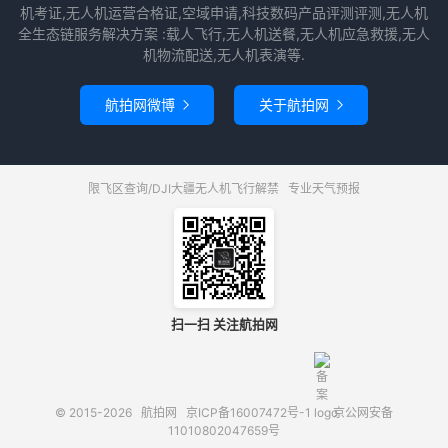
机考证,无人机运营合格证,空域申请,科技数码产品评测评测,无人机
全生态链服务解决方案 :载人飞行,无人机送餐,无人机应急救援,无人
机物流配送,无人机表演等.
航拍网微博
关于航拍网


限飞区查询/DJI大疆无人机飞行解禁
专业天气预报
扫一扫 关注航拍网
© 2015-2026
航拍网
京ICP备16007472号-1
京公网安备
11010802047659号