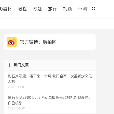

影器材
教程
专题
旅行
视频
评测

官方微博：航拍网
热门文章
影石刘靖康：接下来一个月 我们会再一次重新定义无
人机
2026-08-01
影石 Insta360 Luna Pro 单摄版云台相机外观曝光，
白色机身
2026-08-01