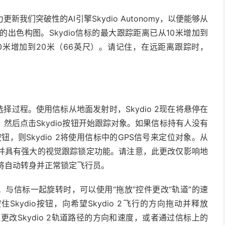
们突破性的AI引擎Skydio Autonomy，以便能够从
出色构图。Skydio信标的最大跟踪距离已从10米增加到
10米增加到20米（66英尺）。请记住，在远距离跟踪时，
选择过程。使用信标从地面发射时，Skydio 2现在将悬停在
然后点击Skydio按钮开始跟踪对象。如果信标持有人没有
o按钮，则Skydio 2将使用信标中的GPS信号来定位对象。从
并具有强大的视觉跟踪锁定功能。请注意，此更改仅影响地
2仍将自动转身并正常锁定飞行员。
。与信标一起旋转时，可以使用“拖放”控件更改“轨道”的速
住Skydio按钮，向希望Skydio 2飞行的方向拖动并释放
更改Skydio 2轨道路径的方向和速度，或者通过信标上的