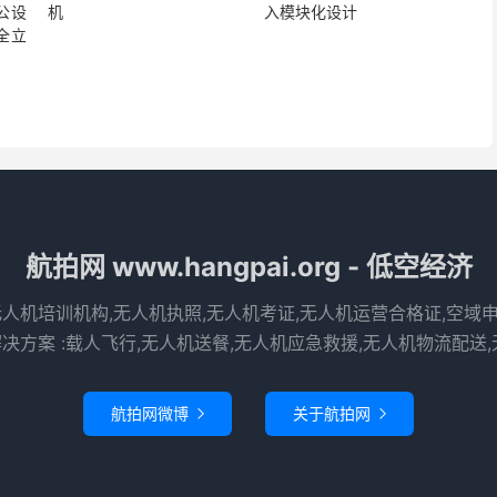
公设
机
入模块化设计
全立
航拍网 www.hangpai.org - 低空经济
无人机培训机构,无人机执照,无人机考证,无人机运营合格证,空域
决方案 :载人飞行,无人机送餐,无人机应急救援,无人机物流配送,
航拍网微博
关于航拍网

