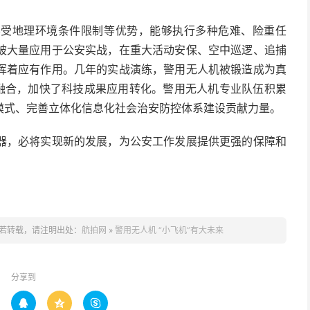
不受地理环境条件限制等优势，能够执行多种危难、险重任
被大量应用于公安实战，在重大活动安保、空中巡逻、追捕
挥着应有作用。几年的实战演练，警用无人机被锻造成为真
度融合，加快了科技成果应用转化。警用无人机专业队伍积累
模式、完善立体化信息化社会治安防控体系建设贡献力量。
器，必将实现新的发展，为公安工作发展提供更强的保障和
若转载，请注明出处：
航拍网
»
警用无人机 “小飞机”有大未来
分享到


