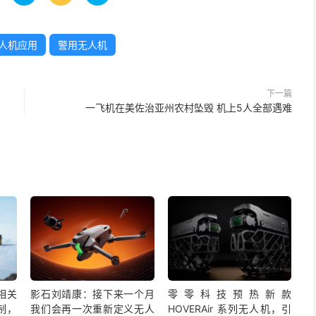
人机应用
警用无人机
下一篇
一飞机在美佐治亚州农村坠毁 机上5人全部遇难
相关
影石刘靖康：接下来一个月
零零科技预热新款
制，
我们会再一次重新定义无人
HOVERAir 系列无人机，引