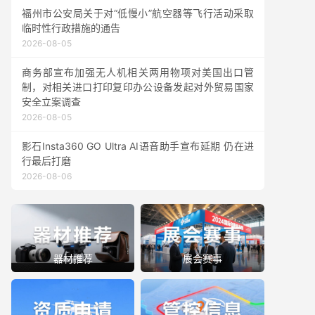
福州市公安局关于对“低慢小”航空器等飞行活动采取
临时性行政措施的通告
2026-08-05
商务部宣布加强无人机相关两用物项对美国出口管
制，对相关进口打印复印办公设备发起对外贸易国家
安全立案调查
2026-08-05
影石Insta360 GO Ultra AI语音助手宣布延期 仍在进
行最后打磨
2026-08-06
器材推荐
展会赛事