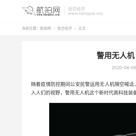
低空经济
www.hangpai.org
当前位置：
航拍网
低空经济
正文


警用无人机
2020-06-0
随着疫情防控期间公安民警运用无人机隔空喊话
入人们的视野，警用无人机这个新时代高科技装