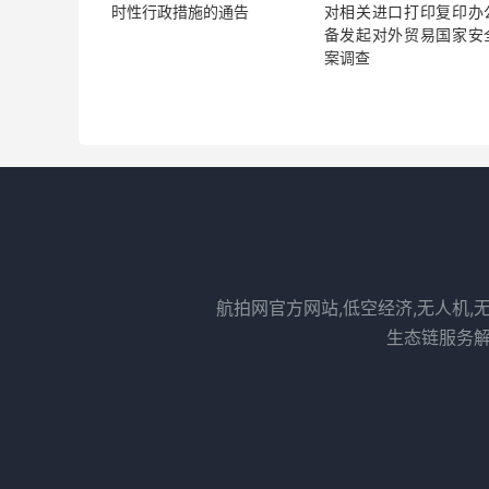
时性行政措施的通告
对相关进口打印复印办
备发起对外贸易国家安
案调查
航拍网官方网站,低空经济,无人机,
生态链服务解