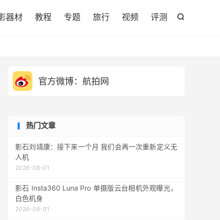

影器材
教程
专题
旅行
视频
评测

官方微博：航拍网
热门文章
影石刘靖康：接下来一个月 我们会再一次重新定义无
人机
2026-08-01
影石 Insta360 Luna Pro 单摄版云台相机外观曝光，
白色机身
2026-08-01