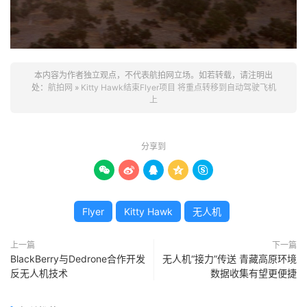
本内容为作者独立观点，不代表航拍网立场。如若转载，请注明出
处：
航拍网
»
Kitty Hawk结束Flyer项目 将重点转移到自动驾驶飞机
上
分享到





Flyer
Kitty Hawk
无人机
上一篇
下一篇
BlackBerry与Dedrone合作开发
无人机“接力”传送 青藏高原环境
反无人机技术
数据收集有望更便捷